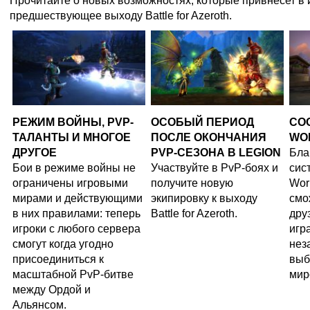
Прочитайте о новых возможностях, которые привнесет в 
предшествующее выходу Battle for Azeroth.
РЕЖИМ ВОЙНЫ, PVP-
ОСОБЫЙ ПЕРИОД
СО
ТАЛАНТЫ И МНОГОЕ
ПОСЛЕ ОКОНЧАНИЯ
WO
ДРУГОЕ
PVP-СЕЗОНА В LEGION
Бла
Бои в режиме войны не
Участвуйте в PvP-боях и
сис
ограничены игровыми
получите новую
Worl
мирами и действующими
экипировку к выходу
смо
в них правилами: теперь
Battle for Azeroth.
дру
игроки с любого сервера
игр
смогут когда угодно
нез
присоединиться к
выб
масштабной PvP-битве
мир
между Ордой и
Альянсом.