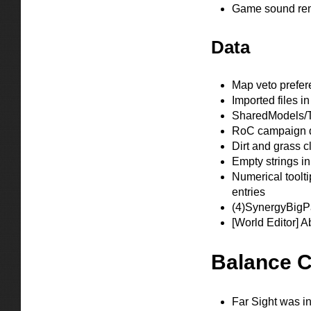
Game sound rema
Data
Map veto prefe
Imported files i
SharedModels/Te
RoC campaign d
Dirt and grass cl
Empty strings in
Numerical toolt
entries
(4)SynergyBigPa
[World Editor] Ab
Balance 
Far Sight was i