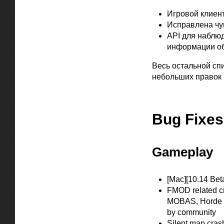
Игровой клиент
Исправлена чув
API для наблю
информации об
Весь остальной сп
небольших правок 
Официальная цитат
Bug Fixes
Gameplay
[Mac][10.14 Bet
FMOD related c
MOBAS, Horde V
by community
Silent map cras