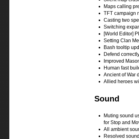
Maps calling pre
TFT campaign mi
Casting two spe
Switching expan
[World Editor] 
Setting Clan Me
Bash tooltip upd
Defend correctl
Improved Masonr
Human fast buil
Ancient of War 
Allied heroes wi
Sound
Muting sound usi
for Stop and Mo
All ambient sou
Resolved sound 