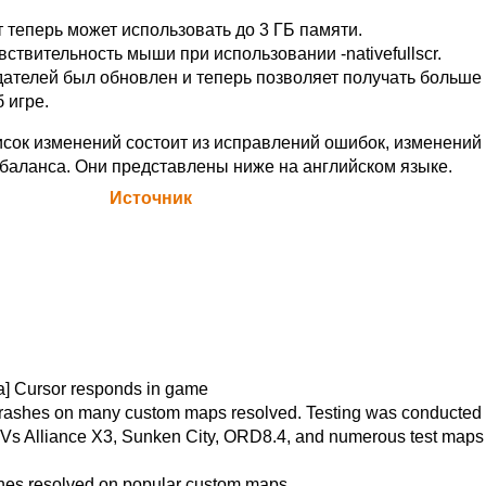
 теперь может использовать до 3 ГБ памяти.
ствительность мыши при использовании -nativefullscr.
дателей был обновлен и теперь позволяет получать больше
 игре.
исок изменений состоит из исправлений ошибок, изменений 
баланса. Они представлены ниже на английском языке.
а Blizzard (
Источник
)
a] Cursor responds in game
rashes on many custom maps resolved. Testing was conducted 
s Alliance X3, Sunken City, ORD8.4, and numerous test maps
hes resolved on popular custom maps