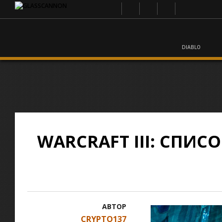
DIABLO
WARCRAFT III: СПИ
АВТОР
CRYPTO137