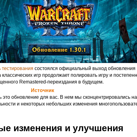
 тестирования
состоялся официальный выход обновления 1
нда классических игр продолжает полировать игру и постепен
оценного Remastered-переиздания в будущем.
а Blizzard (
Источник
)
 это обновление для вас. В нем мы сконцентрировались на
ьности и некоторых небольших изменения многопользоват
ые изменения и улучшения