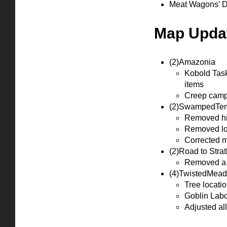
Meat Wagons’ D
Map Upda
(2)Amazonia
Kobold Task
items
Creep camp
(2)SwampedTe
Removed hid
Removed loc
Corrected m
(2)Road to Stra
Removed a l
(4)TwistedMea
Tree locatio
Goblin Labo
Adjusted all