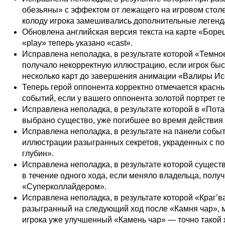
обезьяны» с эффектом от лежащего на игровом столе
колоду игрока замешивались дополнительные легенд
Обновлена английская версия текста на карте «Борец
«play» теперь указано «cast».
Исправлена неполадка, в результате которой «Темн
получало некорректную иллюстрацию, если игрок бы
несколько карт до завершения анимации «Валиры И
Теперь герой оппонента корректно отмечается красн
событий, если у вашего оппонента золотой портрет ге
Исправлена неполадка, в результате которой в «Пот
выбрано существо, уже погибшее во время действия 
Исправлена неполадка, в результате на панели собы
иллюстрации разыгранных секретов, украденных с 
глубин».
Исправлена неполадка, в результате которой существ
в течение одного хода, если меняло владельца, получ
«Суперколлайдером».
Исправлена неполадка, в результате которой «Краг’ва
разыгранный на следующий ход после «Камня чар», м
игрока уже улучшенный «Камень чар» — точно такой 