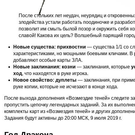
После стольких лет неудач, неурядиц и откровенны
злодейства устали работать поодиночке и разрабо
позволит им смыть былой позор и окружить себя хот
славой! Какова их цель? Волшебный парящий гор
Новые существа:
прихвостни
— существа 1/1 со с
характеристиками, но мощными боевыми кличами. В р
добавляют особые карты ЗЛА.
Новые заклинания:
козни
— заклинания, которые
у
ход
, что находятся в руке игрока.
Новое свойство:
дуплеты
— заклинания, при прим
руке копии, которые не исчезают в конце хода.
После выхода дополнения «Возмездие теней» следите за
пропустить цепочку легендарных заданий. За их выполн
комплекты карт из «Возмездия теней» и других дополнени
Задания будут активны до 20:00 МСК, 9 июля 2019 г.
Год Дракона