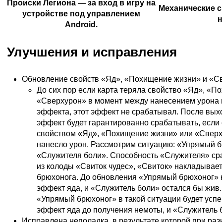
Происки Легиона
— за вход в игру на
Механические 
устройстве под управлением
н
Android.
Улучшения и исправления
Обновление свойств «Яд», «Похищение жизни» и «С
До сих пор если карта теряла свойство «Яд», «П
«Сверхурон» в момент между нанесением урона
эффекта, этот эффект не срабатывал. После вы
эффект будет гарантированно срабатывать, если
свойством «Яд», «Похищение жизни» или «Свер
нанесло урон. Рассмотрим ситуацию: «Упрямый б
«Служителя боли». Способность «Служителя» сра
из колоды «Свиток чудес», «Свиток» накладывает
брюхонога. До обновления «Упрямый брюхоног» 
эффект яда, и «Служитель боли» остался бы жив
«Упрямый брюхоног» в такой ситуации будет усп
эффект яда до получения немоты, и «Служитель б
Исправлена неполадка, в результате которой при ра