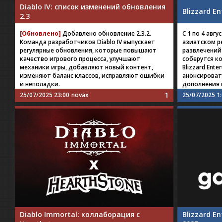
Diablo IV: список изменений обновления
Blizzard E
2.3
[Обновлено]
Добавлено обновление 2.3.2.
C 1 по 4 авг
Команда разработчиков Diablo IV выпускает
азиатском р
регулярные обновления, которые повышают
развлечений 
качество игрового процесса, улучшают
соберутся к
механики игры, добавляют новый контент,
Blizzard Ent
изменяют баланс классов, исправляют ошибки
анонсироват
и неполадки.
дополнения 
1
25/07/2025 23:00
novax
25/07/2025 1
Diablo Immortal: коллаборация с
Blizzard E