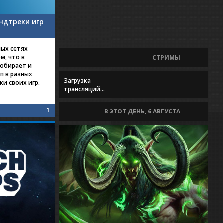
ундтреки игр
ных сетях
м, что в
СТРИМЫ
собирает и
п в разных
Загрузка
и своих игр.
трансляций...
1
В ЭТОТ ДЕНЬ, 6 АВГУСТА