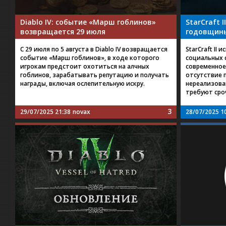
Diablo IV: событие «Марш гоблинов»
StarCraft 
возвращается 29 июля
годовщин
С 29 июля по 5 августа в Diablo IV возвращается
StarCraft II 
событие «Марш гоблинов», в ходе которого
социальных 
игрокам предстоит охотиться на алчных
современное 
гоблинов, зарабатывать репутацию и получать
отсутствие 
награды, включая ослепительную искру.
нереализова
требуют сроч
3
29/07/2025 21:38
novax
28/07/2025 1