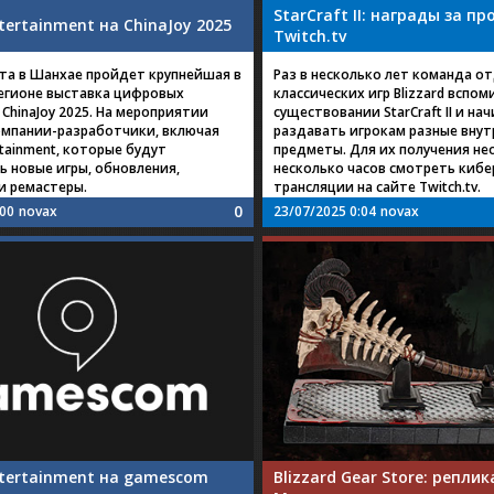
StarCraft II: награды за п
ntertainment на ChinaJoy 2025
Twitch.tv
уста в Шанхае пройдет крупнейшая в
Раз в несколько лет команда о
егионе выставка цифровых
классических игр Blizzard вспом
ChinaJoy 2025. На мероприятии
существовании StarCraft II и на
омпании-разработчики, включая
раздавать игрокам разные вну
ertainment, которые будут
предметы. Для их получения н
ь новые игры, обновления,
несколько часов смотреть киб
и ремастеры.
трансляции на сайте Twitch.tv.
0
:00
novax
23/07/2025 0:04
novax
ntertainment на gamescom
Blizzard Gear Store: реплик