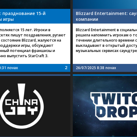
II: празднование 15-й
Blizzard Entertainment: са
ы игры
компании
исполняется 15 лет. Игроки в
Blizzard Entertainment в социаль
сетях пишут поздравления, ругают
решила напомнить игрокам о то
состояние Blizzard, жалуются на
течении длительного времени 
поддержки игры, обсуждают
выкладывает в открытый досту
нный потенциал франшизы и
музыкальных сервисах саундтрек
но выпустить StarCraft 3.
2
0:31
novax
26/07/2025 8:38
novax