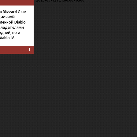
2026-09-12T21:00:00+0300
Blizzard Gear
ционной
ленной Diablo.
обладателями
дней, но и
ablo IV.
1