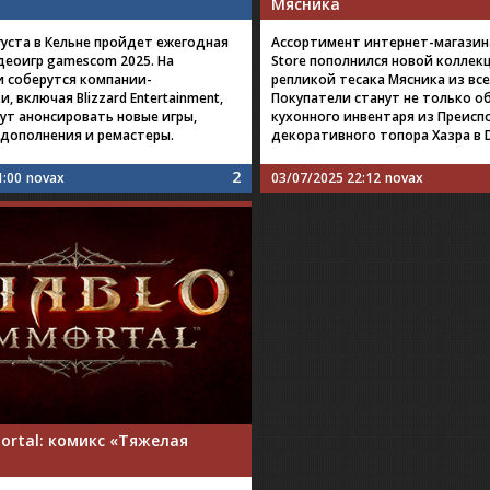
Мясника
вгуста в Кельне пройдет ежегодная
Ассортимент интернет-магазина 
деоигр gamescom 2025. На
Store пополнился новой коллек
 соберутся компании-
репликой тесака Мясника из все
, включая Blizzard Entertainment,
Покупатели станут не только 
ут анонсировать новые игры,
кухонного инвентаря из Преиспо
 дополнения и ремастеры.
декоративного топора Хазра в Di
2
1:00
novax
03/07/2025 22:12
novax
ortal: комикс «Тяжелая