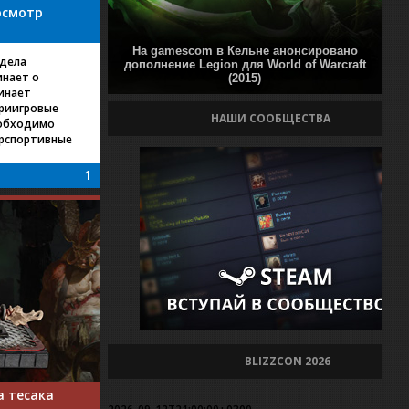
росмотр
На gamescom в Кельне анонсировано
тдела
дополнение Legion для World of Warcraft
инает о
(2015)
чинает
триигровые
НАШИ СООБЩЕСТВА
еобходимо
ерспортивные
1
BLIZZCON 2026
а тесака