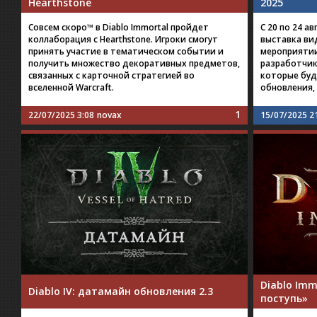
Hearthstone
2025
Совсем скоро™ в Diablo Immortal пройдет
C 20 по 24 а
коллаборация с Hearthstone. Игроки смогут
выставка ви
принять участие в тематическом событии и
мероприятии
получить множество декоративных предметов,
разработчики
связанных с карточной стратегией во
которые буд
вселенной Warcraft.
обновления,
1
22/07/2025 3:08
novax
15/07/2025 2
Diablo Imm
Diablo IV: датамайн обновления 2.3
поступь»