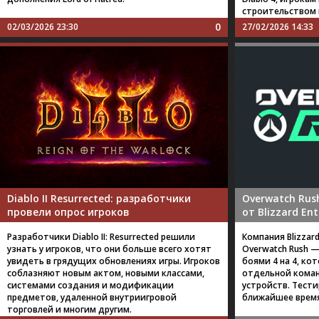
строительством 
0
02/03/2026 23:30
27/02/2026 14:33
Diablo II Resurrected: разработчики
Overwatch Rus
провели опрос игроков
от Blizzard En
Разработчики Diablo II: Resurrected решили
Компания Blizzar
узнать у игроков, что они больше всего хотят
Overwatch Rush —
увидеть в грядущих обновлениях игры. Игроков
боями 4 на 4, к
соблазняют новым актом, новыми классами,
отдельной кома
системами создания и модификации
устройств. Тести
предметов, удаленной внутриигровой
ближайшее время
торговлей и многим другим.