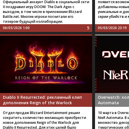
Официальный аккаунт Diablo в социальной сети
появится возмож
X поздравил игру DOOM: The Dark Ages с
добавлены новые
выходом, в том числе в приложении Blizzard
уникальные и де
Battle.net. Многие игроки посчитали его
серии убийств и 
тизером будущей коллаборации.
5
06/03/2026 1:00
05/03/2026 23:19
Diablo II Resurrected: рекламный клип
Overwatch: ко
дополнения Reign of the Warlock
Automata
Отдел продаж Blizzard Entertainment решил
10 марта в Overw
сократить количество желающих приобрести
NieR Automata. В
новое дополнение Reign of the Warlock для
множество декор
Diablo II Resurrected. Для этих целей было
тематических об