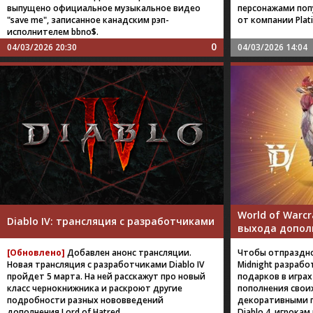
выпущено официальное музыкальное видео
персонажами поп
"save me", записанное канадским рэп-
от компании Plat
исполнителем bbno$.
0
04/03/2026 20:30
04/03/2026 14:04
World of Warcr
Diablo IV: трансляция с разработчиками
выхода допол
[Обновлено]
Добавлен анонс трансляции.
Чтобы отпраздн
Новая трансляция с разработчиками Diablo IV
Midnight разрабо
пройдет 5 марта. На ней расскажут про новый
подарков в играх 
класс чернокнижника и раскроют другие
пополнения свои
подробности разных нововведений
декоративными п
дополнения Lord of Hatred.
Diablo 4, игрока