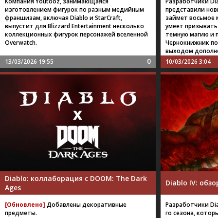
Компания Youtooz, занимающаяся
Разработчики Dia
изготовлением фигурок по разным медийным
представили нов
франшизам, включая Diablo и StarCraft,
займет восьмое 
выпустит для Blizzard Entertainment несколько
умеет призывать
коллекционных фигурок персонажей вселенной
темную магию и 
Overwatch.
Чернокнижник поя
выходом дополнен
0
13/03/2026 19:55
10/03/2026 3:04
Diablo: коллаборация с DOOM: The Dark
Diablo IV: обзо
Ages
[Обновлено]
Добавлены декоративные
Разработчики Dia
предметы.
го сезона, которы