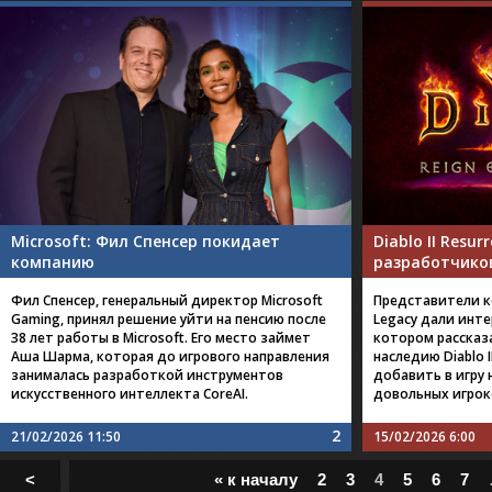
Microsoft: Фил Спенсер покидает
Diablo II Resu
компанию
разработчико
Фил Спенсер, генеральный директор Microsoft
Представители к
Gaming, принял решение уйти на пенсию после
Legacy дали инте
38 лет работы в Microsoft. Его место займет
котором рассказ
Аша Шарма, которая до игрового направления
наследию Diablo I
занималась разработкой инструментов
добавить в игру
искусственного интеллекта CoreAI.
довольных игроко
2
21/02/2026 11:50
15/02/2026 6:00
<
« к началу
2
3
4
5
6
7