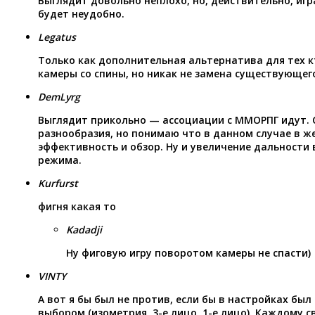
Выглядит довольно неплохо, но, действительно, игр
будет неудобно.
Legatus
Только как дополнительная альтернатива для тех 
камеры со спины, но никак не замена существующего
DemLyrg
Выглядит прикольно — ассоциации с ММОРПГ идут. 
разнообразия, но понимаю что в данном случае в ж
эффективность и обзор. Ну и увеличение дальности
режима.
Kurfurst
фигня какая то
Kadadji
Ну фиговую игру поворотом камеры не спасти)
VINTY
А вот я бы был не против, если бы в настройках был
выбором (изометрия, 3-е лицо, 1-е лицо). Каждому с