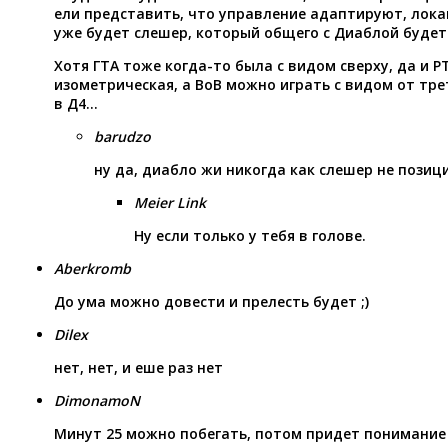
ели представить, что управление адаптируют, лока
уже будет слешер, который общего с Диаблой будет
Хотя ГТА тоже когда-то была с видом сверху, да и 
изометрическая, а ВоВ можно играть с видом от тр
в Д4…
barudzo
ну да, диабло жи никогда как слешер не позиц
Meier Link
Ну если только у тебя в голове.
Aberkromb
До ума можно довести и прелесть будет ;)
Dilex
нет, нет, и еше раз нет
DimonamoN
Минут 25 можно побегать, потом придет понимание 