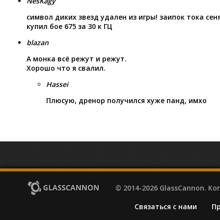
NesKagy
символ диких звезд удален из игры! заипок тока сен
купил бое 675 за 30 к ГЦ
blazan
А монка всё режут и режут.
Хорошо что я свалил.
Hassei
Плюсую, дренор получился хуже панд, имхо
© 2014-2026 GlassCannon. К
Связаться с нами
П