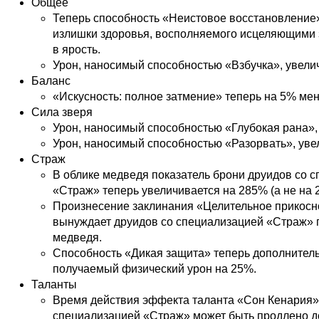
Общее
Теперь способность «Неистовое восстановление
излишки здоровья, восполняемого исцеляющими 
в ярость.
Урон, наносимый способностью «Взбучка», увели
Баланс
«Искусность: полное затмение» теперь на 5% ме
Сила зверя
Урон, наносимый способностью «Глубокая рана»,
Урон, наносимый способностью «Разорвать», уве
Страж
В облике медведя показатель брони друидов со 
«Страж» теперь увеличивается на 285% (а не на 2
Произнесение заклинания «Целительное прикосн
вынуждает друидов со специализацией «Страж» 
медведя.
Способность «Дикая защита» теперь дополнител
получаемый физический урон на 25%.
Таланты
Время действия эффекта таланта «Сон Кенария»
специализацией «Страж» может быть продлено до 4