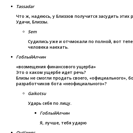
Tassadar
Что ж, надеюсь, у Близзов получится засудить этих
Удачи, Близзы.
Sem
Судились уже и отчмокали по полной, вот теп
человека наехать.
ГоблыйАлчин
«возмещения финансового ущерба»
Это о каком ущербе идет речь?
Близы не смогли продать своего, «официального», б
разработчиков бота «неофициального»?
Gaikotsu
Ударь себя по лицу.
ГоблыйАлчин
Я, лучше, тебя ударю
Outlawgc