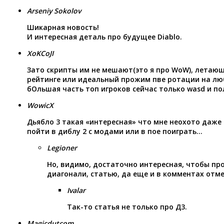
Arseniy Sokolov
Шикарная новость!
И интересная деталь про будущее Diablo.
XoKCoJI
Зато скрипты им не мешают(это я про WoW), летающ
рейтинге или идеальный прожим пве ротации на л
бОльшая часть топ игроков сейчас только wasd и по
WowicX
Дьябло 3 такая «интересная» что мне неохото даже
пойти в диблу 2 с модами или в пое поиграть…
Legioner
Но, видимо, достаточно интересная, чтобы пр
диагонали, статью, да еще и в комментах отме
Ivalar
Так-то статья не только про Д3.
Magicdutcom