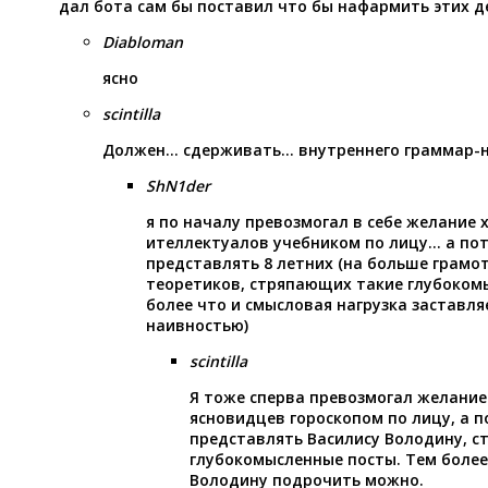
дал бота сам бы поставил что бы нафармить этих д
Diabloman
ясно
scintilla
Должен… сдерживать… внутреннего граммар-
ShN1der
я по началу превозмогал в себе желание 
ителлектуалов учебником по лицу… а пот
представлять 8 летних (на больше грамот
теоретиков, стряпающих такие глубоком
более что и смысловая нагрузка заставля
наивностью)
scintilla
Я тоже сперва превозмогал желание
ясновидцев гороскопом по лицу, а п
представлять Василису Володину, 
глубокомысленные посты. Тем более
Володину подрочить можно.