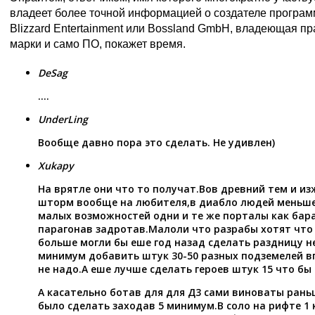
владеет более точной информацией о создателе програ
Blizzard Entertainment или Bossland GmbH, владеющая п
марки и само ПО, покажет время.
DeSag
….
UnderLing
Вообще давно пора это сделать. Не удивлен)
Xukapy
На врятле они что то получат.Вов древний тем и из
шторм вообще на любителя,в диабло людей меньше 
малых возможностей одни и те же порталы как бара
парагонав задротав.Малоли что разрабы хотят что
больше могли бы еше год назад сделать раздницу н
минимум добавить штук 30-50 разных подземелей вп
не надо.А еше лучше сделать героев штук 15 что бы
А касательно ботав для для Д3 сами виноваты рань
было сделать заходав 5 минимум.В соло на рифте 1