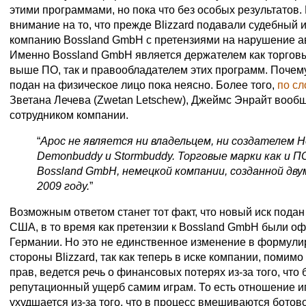
этими программами, но пока что без особых результатов. 
внимание на то, что прежде Blizzard подавали судебный 
компанию Bossland GmbH с претензиями на нарушение ав
Именно Bossland GmbH является держателем как торгов
выше ПО, так и правообладателем этих программ. Почему 
подан на физическое лицо пока неясно. Более того,
по с
Зветана Лечева (Zwetan Letschew), Джеймс Энрайт вообщ
сотрудником компании.
“
Apoc не является ни владельцем, ни создателем H
Demonbuddy и Stormbuddy. Торговые марки как и 
Bossland GmbH, немецкой компании, созданной дву
2009 году.
”
Возможным ответом станет тот факт, что новый иск пода
США, в то время как претензии к Bossland GmbH были о
Германии. Но это не единственное изменение в формули
стороны Blizzard, так как теперь в иске компании, помим
прав, ведется речь о финансовых потерях из-за того, что
репутационный ущерб самим играм. То есть отношение иг
ухудшается из-за того, что в процесс вмешиваются ботово