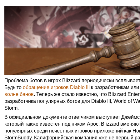
Проблема ботов в играх Blizzard периодически всплывает
Будь то
обращение игроков Diablo III
к разработчикам ил
волне банов
. Теперь же стало известно, что Blizzard Ente
разработчика популярных ботов для Diablo III, World of War
Storm.
В официальном документе ответчиком выступает Джеймс Э
который также известен под ником Apoc. Blizzard вменяю
популярных среди нечестных игроков приложений как H
StormBuddy. Калифорнийская компания уже не первый ра