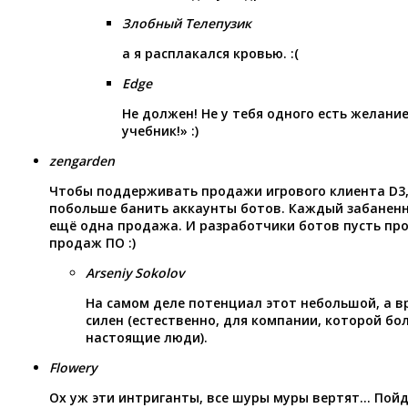
Злобный Телепузик
а я расплакался кровью. :(
Edge
Не должен! Не у тебя одного есть желани
учебник!» :)
zengarden
Чтобы поддерживать продажи игрового клиента D3,
побольше банить аккаунты ботов. Каждый забанен
ещё одна продажа. И разработчики ботов пусть про
продаж ПО :)
Arseniy Sokolov
На самом деле потенциал этот небольшой, а в
силен (естественно, для компании, которой б
настоящие люди).
Flowery
Ох уж эти интриганты, все шуры муры вертят… Пойд