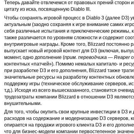
Теперь давайте отвлечемся от правовых прений сторон 
цитату из иска, посвященную Diablo III.
Чтобы сохранять игровой процесс в Diablo 3 (далее D3) 
актуальным (заодно сохраняя к игре внимание самих игро
себя различные испытания и приключенческие режимы, 
также различается по уровням сложности и содержит со
внутриигровые награды. Кроме того, Blizzard постоянно 
выпускает новый игровой контент для D3 (включая, вып
момент, одно дополнение (
прим. переводчика — Reaper of
контентных «патчей»). Помимо немалых капитало- и рес
при разработке D3 и его дополнения, Blizzard также трати
значительные ресурсы на разработку контентных обновл
поддержку игры (техническое обслуживание серверов, и
т.д.). Исходя из всего вышесказанного, становится очеви
трудозатраты компании Blizzard в отношении D3 являют
внушительными.
Для того, чтобы окупить свои крупные инвестиции в D3 и
расходов на содержание и модернизацию D3 серверов, к
опирается на продажи игрового клиента D3 и его дополне
что для бизнес-модели компании первостепенное значен