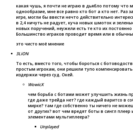
какая чушь, я почти не играю в дьябло потому что м
однообразие, мне все равно кто бот а кто нет. Раз з
игре, могли бы ввести нечто действительно интере
в 2,4 ничуть не радует, куча новых шмоток и зелены
новых поручений, неужели есть те кто их постоянн
Большинство играков проводит время или в обычны
это чисто моё мнение
3LiON
То есть, вместо того, чтобы бороться с ботоводост
простым игрокам, они решили тупо компенсировать
издержки через суд. Окей.
WowicX
чем борьба с ботами может улучшить жизнь пр
где даже трейда нет? где каждый варитсо в с
мирке? там где собственно ты ничего не може
от других? вот чем вредят боты в сингл плеер 
элементами мультиплеера?
Unplayed