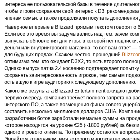
интереса ее пользовательской базы в течение длительно
чтобы игроки сохраняли свой интерес к D3, рекомендовал
членам семьи, а также продолжали покупать дополнения 
Наверное впервые в Blizzard прямым текстом говорят о би
Если все это время вы задумывались над тем, зачем ко
выпускать обновления для игры, в которой нет подписки,
деньги или внутриигрового магазина, то вот вам ответ 
для будущих продаж. Скажем честно, прошедший
Blizzco
оптимизма тем, кто ожидает D3X2, то есть второго полно
Однако выпуск патча 2.4 косвенно подтверждает попытку
сохранять заинтересованность игроков, тем самым подво
остывшую к игре аудиторию к следующему дополнению.
Какого же результата Blizzard Entertainment ожидают доби
первую очередь компания требует полного запрета на р
читерского ПО, а также возмещения финансового ущерба
составить несколько миллионов долларов США. Компания 
разработчики ботов заработали немалые суммы на прода
которое находятся на уровне €25 (~1800 рублей) за без
одного игрового клиента. По прежнему остаются вопрос
Энрайтом, ответчиком, имя которого многократно участву