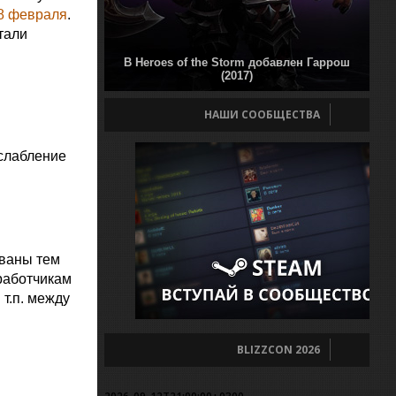
8 февраля
.
тали
В Heroes of the Storm добавлен Гаррош
(2017)
НАШИ СООБЩЕСТВА
ослабление
ованы тем
работчикам
т.п. между
BLIZZCON 2026