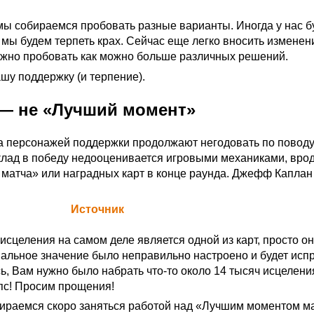
 мы собираемся пробовать разные варианты. Иногда у нас б
 мы будем терпеть крах. Сейчас еще легко вносить изменен
ажно пробовать как можно больше различных решений.
шу поддержку (и терпение).
— не «Лучший момент»
а персонажей поддержки продолжают негодовать по поводу 
клад в победу недооценивается игровыми механиками, вро
матча» или наградных карт в конце раунда. Джефф Каплан
а Blizzard (
Источник
)
сцеления на самом деле является одной из карт, просто он
альное значение было неправильно настроено и будет исп
ь, Вам нужно было набрать что-то около 14 тысяч исцелени
пс! Просим прощения!
бираемся скоро заняться работой над «Лучшим моментом м