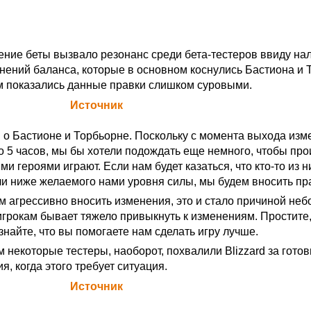
ние беты вызвало резонанс среди бета-тестеров ввиду на
нений баланса, которые в основном коснулись Бастиона и 
 показались данные правки слишком суровыми.
а Blizzard (
Источник
)
 о Бастионе и Торбьорне. Поскольку с момента выхода изм
о 5 часов, мы бы хотели подождать еще немного, чтобы про
ими героями играют. Если нам будет казаться, что кто-то из н
и ниже желаемого нами уровня силы, мы будем вносить пр
ем агрессивно вносить изменения, это и стало причиной не
игрокам бывает тяжело привыкнуть к изменениям. Простите,
знайте, что вы помогаете нам сделать игру лучше.
 некоторые тестеры, наоборот, похвалили Blizzard за готов
, когда этого требует ситуация.
а Blizzard (
Источник
)