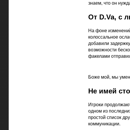
знаем, что он нужд
От D.Va, с
На фоне изменений
колоссальное ослаб
добавили задержк
возможности беско
факелами отправи
Официальная цитат
Боже мой, мы уме
Не имей сто
Игроки продолжают
одном из последн
простой список дру
коммуникации.