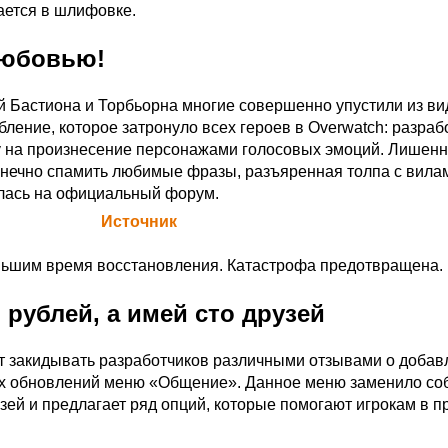
ается в шлифовке.
 любовью!
 Бастиона и Торбьорна многие совершенно упустили из ви
ление, которое затронуло всех героев в Overwatch: разраб
у на произнесение персонажами голосовых эмоций. Лишен
нечно спамить любимые фразы, разъяренная толпа с вила
лась на официальный форум.
а Blizzard (
Источник
)
ньшим время восстановления. Катастрофа предотвращена.
 рублей, а имей сто друзей
 закидывать разработчиков различными отзывами о добав
их обновлений меню «Общение». Данное меню заменило со
зей и предлагает ряд опций, которые помогают игрокам в п