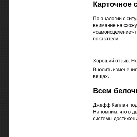
Карточное 
По аналогии с сит
внимание на схожу
«самоисцеление» п
показатели.
Официальная цитат
Хороший отзыв. Не
Вносить изменения
вещах.
Всем белоч
Джефф Каплан подт
Напомним, что в дву
системы достижени
Официальная цитат