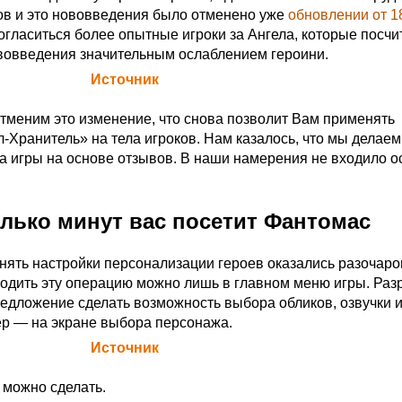
в и это нововведения было отменено уже
обновлении от 1
огласиться более опытные игроки за Ангела, которые посчи
вовведения значительным ослаблением героини.
а Blizzard (
Источник
)
отменим это изменение, что снова позволит Вам применять
-Хранитель» на тела игроков. Нам казалось, что мы делаем
а игры на основе отзывов. В наши намерения не входило 
олько минут вас посетит Фантомас
нять настройки персонализации героев оказались разочар
водить эту операцию можно лишь в главном меню игры. Раз
едложение сделать возможность выбора обликов, озвучки и 
р — на экране выбора персонажа.
а Blizzard (
Источник
)
 можно сделать.