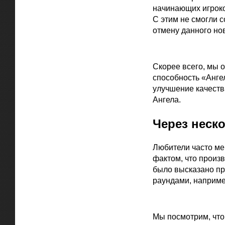
начинающих игроко
С этим не смогли с
отмену данного но
Официальная цитат
Скорее всего, мы 
способность «Ангел
улучшение качеств
Ангела.
Через неск
Любители часто ме
фактом, что произ
было высказано пр
раундами, наприме
Официальная цитат
Мы посмотрим, что