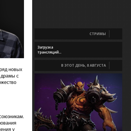
СТРИМЫ
Загрузка
трансляций...
В ЭТОТ ДЕНЬ, 8 АВГУСТА
ряд новых
 драмы с
ожество
 союзникам.
зования
нения у