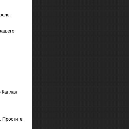
реле.
 вашего
ф Каплан
. Простите.