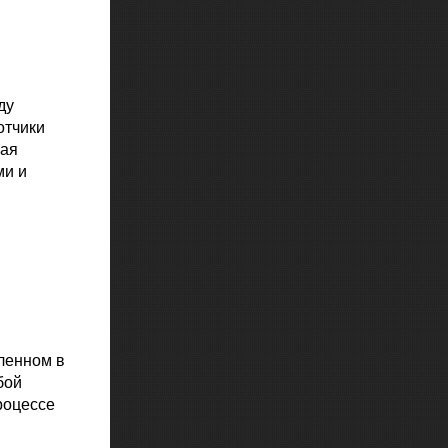
ду
отчики
ная
ми и
ленном в
бой
роцессе