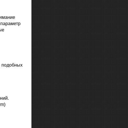
нимание
 параметр
ые
о подобных
ний.
rm)