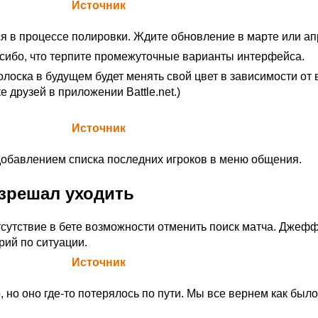
а Blizzard (
Источник
)
я в процессе полировки. Ждите обновление в марте или ап
сибо, что терпите промежуточные варианты интерфейса.
полоска в будущем будет менять свой цвет в зависимости от
ке друзей в приложении Battle.net.)
а Blizzard (
Источник
)
обавлением списка последних игроков в меню общения.
азрешал уходить
тсутствие в бете возможности отменить поиск матча. Джеф
рий по ситуации.
а Blizzard (
Источник
)
о, но оно где-то потерялось по пути. Мы все вернем как было