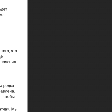
удет
ие,
того, что
де
 пояснил
а редко
равлена.
я, чтобы
атча». Мы