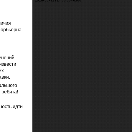
2026-09-12T21:00:00+0300
личия
Торбьорна.
енений
извести
их
авки.
большого
 ребята!
ность идти