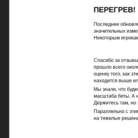
ПЕРЕГРЕВ!
Последнее обновле
значительных изме
Некоторым игрокам
Официальная цитат
Спасибо за отзывы
прошло всего окол
оценку того, как эт
находится выше ил
Мы знали, что буд
масштаба беты. А 
Держитесь там, но 
Параллельно с этим
на тяжелые решения
Официальная цитат