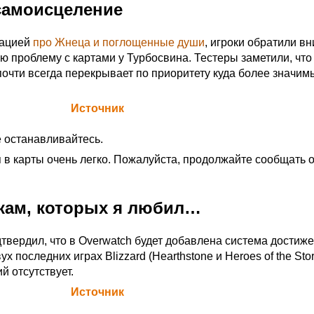
самоисцеление
уацией
про Жнеца и поглощенные души
, игроки обратили в
ю проблему с картами у Турбосвина. Тестеры заметили, что
очти всегда перекрывает по приоритету куда более значим
а Blizzard (
Источник
)
 останавливайтесь.
 в карты очень легко. Пожалуйста, продолжайте сообщать 
кам, которых я любил…
вердил, что в Overwatch будет добавлена система достиже
х последних играх Blizzard (Hearthstone и Heroes of the Sto
й отсутствует.
а Blizzard (
Источник
)