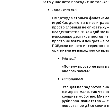
Зато у нас лето проходит не только
Hate From RUS
Омг,откуда столько фанатизма
игре?Как долго ты в нее играеш
просто словами не описать,ху
неадекватства!?В каждой же н
нексколько десятков постов,чт
просто не взять и поиграть в 
ПОЕ,если ни чего интересного 
оригинала не выходило со вре
Werwolf
«Почему просто не взять 
аналог» зачем?
DimonamoN
Это для вас задротов она
же играю мало, так что в
крошить моботню. Мне ин
рубилова. Фанатство — э
новость про д3 со своим 