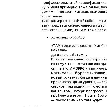
проффессиональной квалификации»
ну, у меня примерно тоже самое, по
режим — несезон. Никаких психолог
испытываю.
«Сейчас играю в Path of Exile, — та
вау» придётся сейчас нанести удар 
есть сезоны (лиги)! И ТАМ тоже всё с
Konstantin Kabakov
«ТАМ тоже есть сезоны (лиги)! 
начала!»
Да я знаю об этом….
Пока это частично не разреши
потому что: — я так же иногда
online это MMORPG и там иног
максимальный уровень прокач
новый контент. Когда я начин
прокачатся до 40 уровня, — сей
сезонов там акции, — то есть 
контентом. Потери прогресса н
проблемы в игре… В сентябре в
— посмотрим что там будет