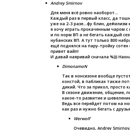
Andrey Smirnov
Для меня всё ровно наоборот…
Каждый раз в первый класс, да тош
уже на 2-3 разе…фу блин, де#илизм
я хочу играть прокаченным чаром 
и по норм ВП а не бегать каждый се
нубанских ВП. А тут только 800 набр
ещё поднялся на пару-тройку сотен 
привет вайп!
И давай наяривай сначала %))) Нахн
DimonamoN
Так в нонсизоне вообще пустот
констой, в пабликах также пот
дикий. Что за прикол, просто к
В сезоне движение, общение, п
какое-то развитие и шевеление
Ведь все перейдет потом на но
как раз и нужно бегать с друзь
Werwolf
Очевидно, Andrey Smirnov,