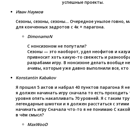
успешные проекты.
Иван Наумов
Сезоны, сезоны, сезоны… Очередное унылое говно, м
для конченных задротов с 4к + парагона.
DimonamoN
С нонсизоном не попутали?
Сезоны — это наоборот, удел неофитов и казуа
привносит хоть какую-то свежесть и разнообр
разрабами игру. В нонсизоне делать вообще не
ачивы, которые уже давно выполнили все, кто 
Konstantin Kabakov
Я прошел 5 актов и набрал 40 пунктов парагона Я н
я должен начинать игру сначала то есть проходить 
уровня опять накапливать 70 уровней. Я с таким тр
легендарные шмотки и я должен расстаться с этим
начинать игру Сначала что-то я не понимаю С како
в чём смысл?
MaxWooD