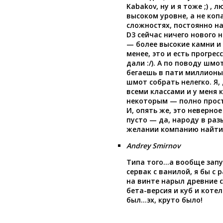
Kabakov, ну и я тоже ;) , 
высоком уровне, а не коп
сложностях, постоянно на
D3 сейчас ничего нового н
— более высокие камни и 
менее, это и есть прогрес
дали :/). А по поводу шмо
бегаешь в пати миллионы
шмот собрать нелегко. Я,
всеми классами и у меня 
некоторым — полно прост
И, опять же, это неверное
пусто — да, народу в раз
желании компанию найт
Andrey Smirnov
Типа того…а вообще зап
сервак с ванилой, я бы с
на винте нарыл древние с
бета-версия и куб и котел
был…эх, круто было!