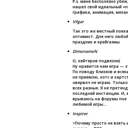
P.s. меня бесполезно убеж
нашел свой идеальный «па
графика, анимация, меха
Vilgar
Так это же местный пое
оптимист. Для него любой
праздник и крейгазмы
DimonamoN
О, хейтеров подвезли)
Ну нравится нам игра — э
По поводу близзов и всяк
не приемлю, хотс и хартс
овервоч не играю. Только
всех разные. Я не претен
последней инстанции. И, в
врываюсь на форумы пое 
любимой игры…
Inspirer
>Почему просто не взять 