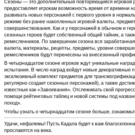
Сезоны — это дополнительный повторяющийся игровой 
предоставляет игрокам возможность время от времени на
развивать новых персонажей с первого уровня в нормал
режиме без ранее накопленных игровой валюты, предмет
совершенствования. Как и у персонажей в обычном и гер
сезонных героев будет собственный общий тайник, а так
ремесленников. По завершении сезона вся заработанная 
валюта, материалы, рецепты, предметы, уровни соверше
ремесленников будут перенесены на внесезонный профил
В четырнадцатом сезоне игроков ждут уникальные награ
испытания. В число наград войдут новые декоративные 
эксклюзивный комплект предметов для трансмогрификаци
регулярно создает сезонных персонажей), а также дости
известные как «Завоевания». Отслеживать свой прогресс
помощи рейтинговых таблиц и новой системы под назва
поход».
Чтобы узнать о четырнадцатом сезоне больше, ознакомьт
Удачи, нефалемы! Пусть Кадала будет к вам благосклонна
прославятся на века.