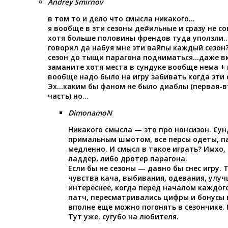
Andrey Smirnov
в том то и дело что смысла никакого…
я вообще в эти сезоны де#ильные и сразу не со
хотя больше половины френдов туда уползли…и
говорил да набуя мне эти вайпы каждый сезон
сезон до тыщи парагона подниматься…даже вк
заманите хотя места в сундуке вообще нема + 
вообще надо было на игру забивать когда эти 
Эх…каким бы фаном не было диаблы (первая-в
часть) но…
DimonamoN
Никакого смысла — это про нонсизон. Сун
примальным шмотом, все персы одеты, п
медленно. И смысл в такое играть? Имхо,
ладдер, либо дротер парагона.
Если бы не сезоны — давно бы снес игру.
чувства кача, выбивания, одевания, улуч
интереснее, когда перед началом каждог
патч, пересматривались цифры и бонусы 
вполне еще можно погонять в сезончике. П
Тут уже, сугубо на любителя.