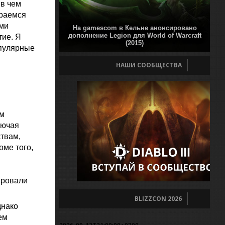
 в чем
ираемся
ыми
На gamescom в Кельне анонсировано
дополнение Legion для World of Warcraft
тие. Я
(2015)
опулярные
НАШИ СООБЩЕСТВА
ем
лючая
твам,
оме того,
ировали
BLIZZCON 2026
днако
ем