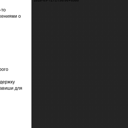
2026-09-12T21:00:00+0300
-то
жениями о
рого
ддержку
лавиши для