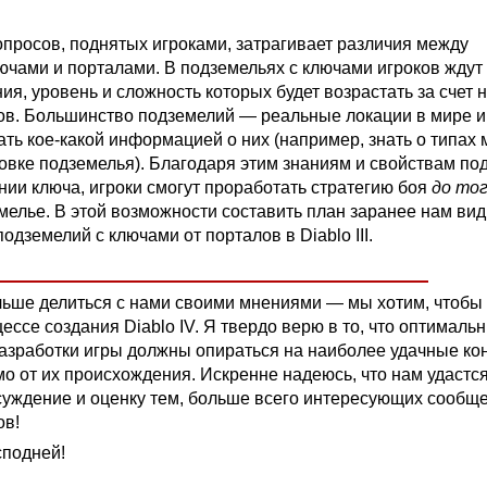
опросов, поднятых игроками, затрагивает различия между
ючами и порталами. В подземельях с ключами игроков ждут
я, уровень и сложность которых будет возрастать за счет 
ов. Большинство подземелий — реальные локации в мире и
ать кое-какой информацией о них (например, знать о типах 
овке подземелья). Благодаря этим знаниям и свойствам по
нии ключа, игроки смогут проработать стратегию боя
до то
мелье. В этой возможности составить план заранее нам вид
одземелий с ключами от порталов в Diablo III.
ьше делиться с нами своими мнениями — мы хотим, чтобы
ессе создания Diablo IV. Я твердо верю в то, что оптималь
азработки игры должны опираться на наиболее удачные ко
мо от их происхождения. Искренне надеюсь, что нам удастс
суждение и оценку тем, больше всего интересующих сообщ
ов!
сподней!