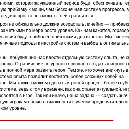
ниями, которая за указанный период будет обеспечивать ге
ую прибавку к мощи, чем бесконечная система прогресса, в
следняя просто не сможет с ней сравниться.
героя не обязательно должна возрастать линейно — прибавк
 заметными по мере роста уровня. Как нам кажется, горазд
 условия будут наиболее приятными для игроков. Мы сможе
зличные подходы к настройке систем и выбрать оптимальн
чины, побудившие нас ввести отдельную систему опыта, не 
ровню. Ограничение по уровню призвано создать у игроко
ь в полной мере развить героя. Тем же, кто хочет вникнуть в
истема опыта позволит достигать более сложных целей на
не. Мы также сможем сделать игровой процесс более глуб
истеме, ведь к тому времени, как она станет актуальной, иг
своятся в игре. Так или иначе, наша задача — создать зна
щую игрокам новые возможности с учетом предпочтительног
оком уровне.