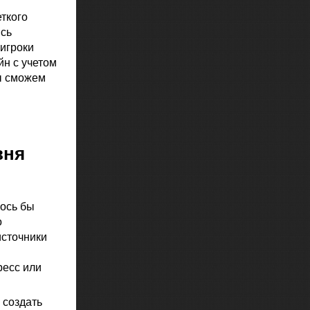
ткого
ись
игроки
н с учетом
ы сможем
вня
лось бы
о
источники
ресс или
 создать