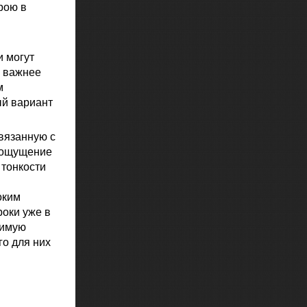
рою в
и могут
о важнее
м
ый вариант
связанную с
в ощущение
 тонкости
оким
роки уже в
чимую
о для них