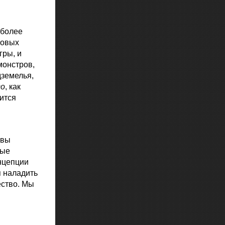
 более
новых
гры, и
монстров,
дземелья,
го
, как
ится
 вы
ные
нцепции
я наладить
ество. Мы