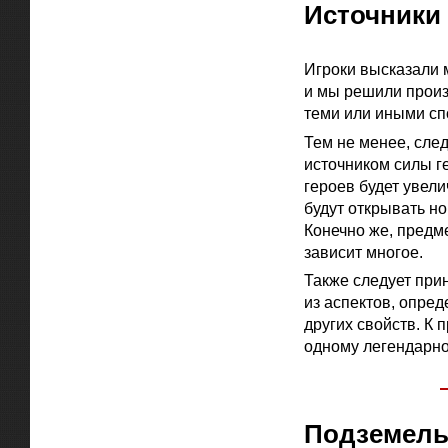
Источники
Игроки высказали 
и мы решили произ
теми или иными сп
Тем не менее, след
источником силы г
героев будет увел
будут открывать н
Конечно же, предме
зависит многое.
Также следует при
из аспектов, опре
других свойств. К
одному легендарно
Подземель