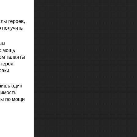
лы героев,
о получить
ным
: мощь
том таланты
героя.
овки
лишь один
чимость
ны по мощи