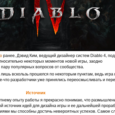
о
ранее, Дэвид Ким, ведущий дизайнер систем Diablo 4, по
носительно некоторых моментов новой игры, заодно
пару популярных вопросов от сообщества.
 лишь вскользь прошелся по некоторым пунктам, ведь игра 
кое-что разработчики уже принялись переосмысливать и пер
а Blizzard (
Источник
)
тнему опыту работы я прекрасно понимаю, что размышлен
й источник идей для дизайна игры и ее дальнейшей прораб
иями мы способны достичь невероятных успехов. Самое с