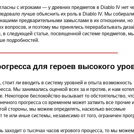
асны с игроками — у древних предметов в Diablo IV нет че
ледовало лучше объяснить их роль в Diablo IV. Мы собирал
 нашими предварительными замыслами в их отношении, но 
х вопросов, и поэтому мы принялись перерабатывать дизай
, в следующей статье, посвященной системе предметов, м
ше подробностей.
огресса для героев высокого уро
 стоит ли вводить в систему уровней и опыта возможность
есса. Мы занимались оценкой всех за и против, и нам хоте
е. Некоторое беспокойство вызывает то обстоятельство, чт
нечного прогресса со временем может затмить все прочие 
угой стороны, мы можем определять, насколько весомые
 те или иные системы, независимо от того, ограничен прог
чь заходит о тысячах часов игрового процесса, то мы можем