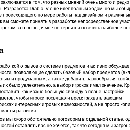
заключается в том, что разных мнений очень много и редко
. Разработка Diablo IV еще идет полным ходом, но мы соб
се происходящего по мере работы над дизайном и различн
ак вы сможете принять в разработке непосредственное учас
игрокам за отзывы, и мне не терпится осветить наиболее п
а
работкой отзывов о системе предметов и активно обсужда
ости, позволяющие сделать базовый набор предметов (вк
жным и продуманным, а также добавить разнообразия свойс
 их было увлекательно, а выбор игроков имел значение. Кр
оставить как можно большую свободу в плане настройки
дметов, чтобы игроки посвящали время захватывающим
оисках интересных игровых возможностей, а не просто коп
рианты развития.
ов мы скоро обстоятельно поговорим в отдельной статье, о
остей оставлять вас не хочется, так что сегодня мы затрон