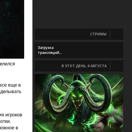
СТРИМЫ
Загрузка
трансляций...
делился
В ЭТОТ ДЕНЬ, 6 АВГУСТА
все еще в
еделывать
ия игроков
отки.
ложное в