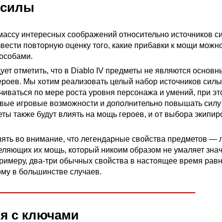
 силы
массу интересных соображений относительно источников си
вести повторную оценку того, какие прибавки к мощи можн
особами.
ует отметить, что в Diablo IV предметы не являются основ
ероев. Мы хотим реализовать целый набор источников силы
ичиваться по мере роста уровня персонажа и умений, при э
овые игровые возможности и дополнительно повышать силу 
ты также будут влиять на мощь героев, и от выбора экипир
нять во внимание, что легендарные свойства предметов — 
деляющих их мощь, который никоим образом не умаляет зна
 примеру, два-три обычных свойства в настоящее время рав
му в большинстве случаев.
я с ключами