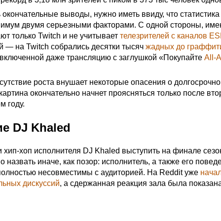
 окончательные выводы, нужно иметь ввиду, что статистик
нимум двумя серьезными факторами. С одной стороны, им
ют только Twitch и не учитывает
телезрителей с каналов E
ой — на Twitch собрались десятки тысяч
жадных до граффити
 включенной даже трансляцию с заглушкой «Покупайте
All-
сутствие роста внушает некоторые опасения о долгосрочн
картина окончательно начнет проясняться только после вто
м году.
е DJ Khaled
и хип-хоп исполнителя DJ Khaled выступить на финале сезо
 назвать иначе, как позор: исполнитель, а также его повед
полностью несовместимы с аудиторией. На Reddit уже
нача
льных
дискуссий
, а сдержанная реакция зала была показан