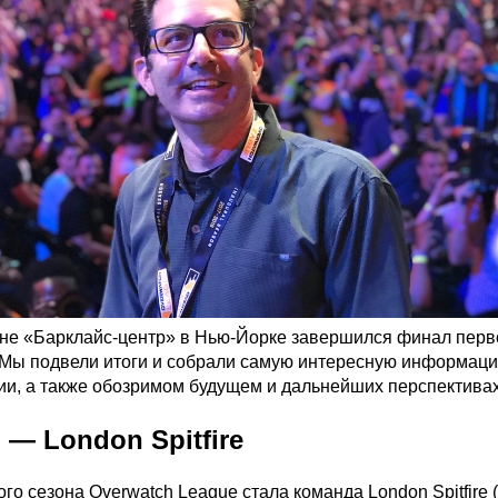
не «Барклайс-центр» в Нью-Йорке завершился финал перв
 Мы подвели итоги и собрали самую интересную информаци
и, а также обозримом будущем и дальнейших перспективах
— London Spitfire
о сезона Overwatch League стала команда London Spitfire 