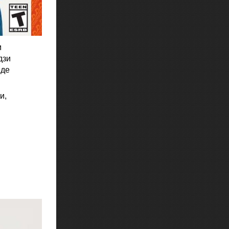
м
дзи
иде
и,