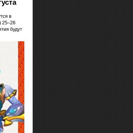
густа
тся в
) 25–26
ятия будут