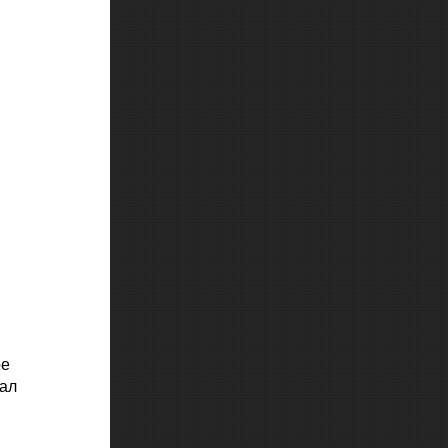
ое
нал