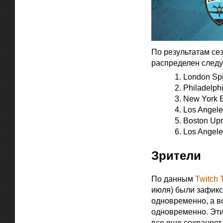
По результатам сез
распределен след
London Spi
Philadelph
New York E
Los Angele
Boston Upr
Los Angele
Зрители
По данным
Twitch 
июля) были зафикс
одновременно, а во
одновременно. Эти
все еще сохраняет 