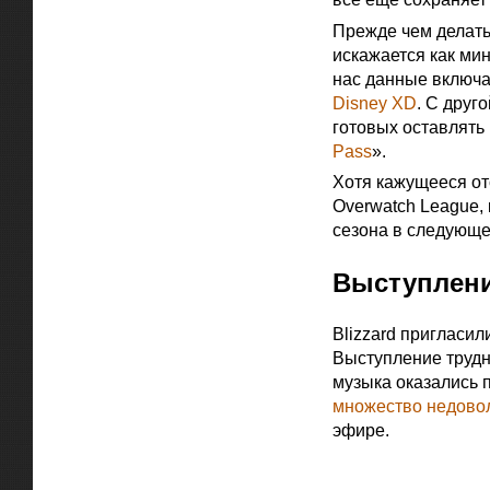
Прежде чем делать
искажается как ми
нас данные включа
Disney XD
. С друг
готовых оставлять
Pass
».
Хотя кажущееся от
Overwatch League, 
сезона в следующе
Выступлени
Blizzard пригласил
Выступление трудно
музыка оказались 
множество
недово
эфире.