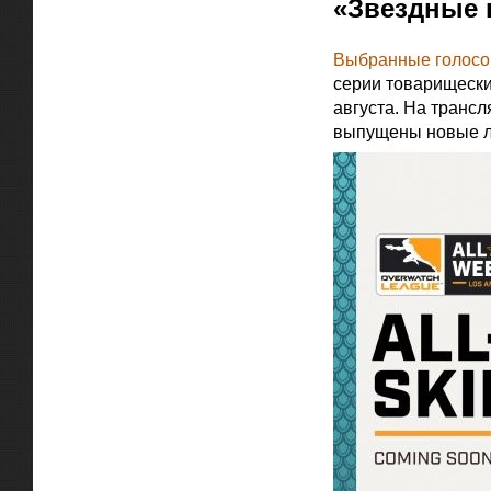
«Звездные 
Выбранные голос
серии товарищески
августа. На транс
выпущены новые ле