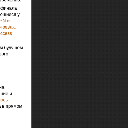
а финала
еющиеся у
SPN и
 зевак
,
Access
ом будущем
рого
на.
ение и
лось
а в прямом