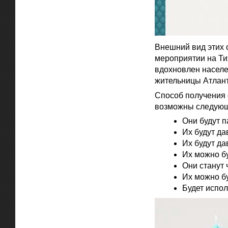
Внешний вид этих 
мероприятии на Ти
вдохновлен населе
жительницы Атлан
Способ получения 
возможны следующ
Они будут п
Их будут дав
Их будут да
Их можно бу
Они станут 
Их можно бу
Будет испол