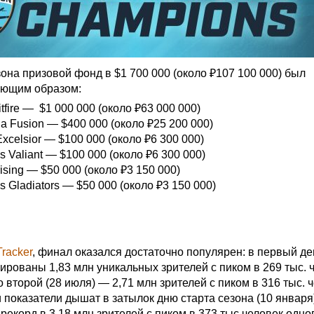
она призовой фонд в $1 700 000 (около ₽107 100 000) был
ующим образом:
tfire — $1 000 000 (около ₽63 000 000)
ia Fusion — $400 000 (около ₽25 200 000)
xcelsior — $100 000 (около ₽6 300 000)
s Valiant — $100 000 (около ₽6 300 000)
ising — $50 000 (около ₽3 150 000)
s Gladiators — $50 000 (около ₽3 150 000)
Tracker
, финал оказался достаточно популярен: в первый де
ированы 1,83 млн уникальных зрителей с пиком в 269 тыс. 
 второй (28 июля) — 2,71 млн зрителей с пиком в 316 тыс. 
 показатели дышат в затылок дню старта сезона (10 января
рекорд в 3,18 млн зрителей с пиком в 373 тыс человек одн