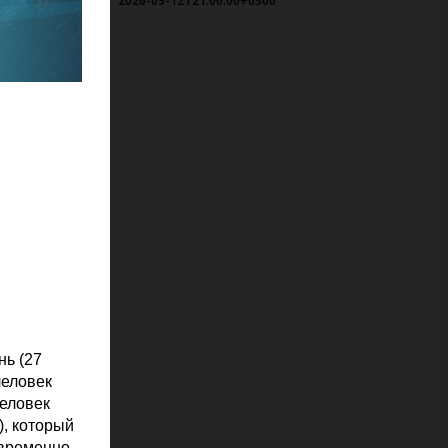
2026-09-12T21:00:00+0300
нь (27
человек
человек
), который
овременно.