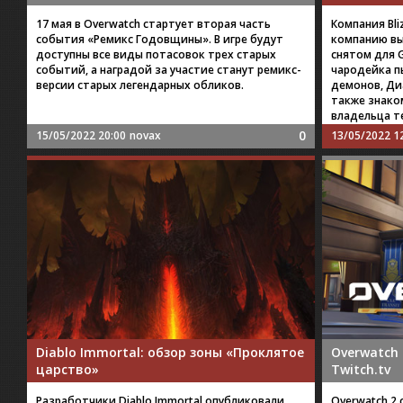
17 мая в Overwatch стартует вторая часть
Компания Bl
события «Ремикс Годовщины». В игре будут
компанию вы
доступны все виды потасовок трех старых
снятом для G
событий, а наградой за участие станут ремикс-
чародейка п
версии старых легендарных обликов.
демонов, Ди
также знако
владельца т
0
15/05/2022 20:00
novax
13/05/2022 1
Diablo Immortal: обзор зоны «Проклятое
Overwatch 
царство»
Twitch.tv
Разработчики Diablo Immortal опубликовали
Overwatch 2