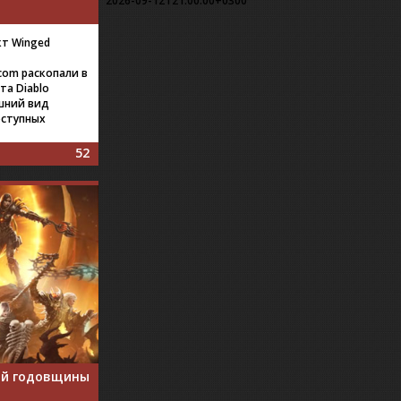
2026-09-12T21:00:00+0300
т Winged
com раскопали в
та Diablo
шний вид
оступных
52
0-й годовщины