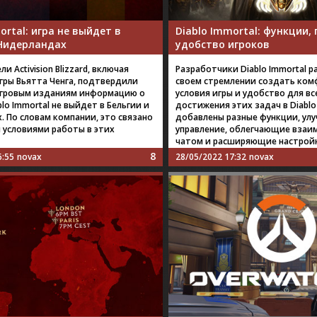
ortal: игра не выйдет в
Diablo Immortal: функции
 Нидерландах
удобство игроков
и Activision Blizzard, включая
Разработчики Diablo Immortal р
гры Вьятта Ченга, подтвердили
своем стремлении создать ко
игровым изданиям информацию о
условия игры и удобство для вс
blo Immortal не выйдет в Бельгии и
достижения этих задач в Diablo
. По словам компании, это связано
добавлены разные функции, у
 условиями работы в этих
управление, облегчающие взаи
чатом и расширяющие настройк
8
6:55
novax
28/05/2022 17:32
novax