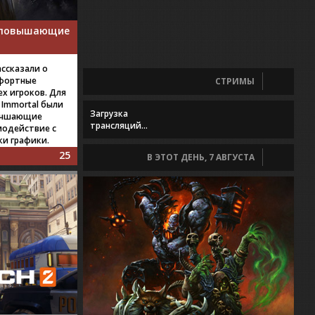
, повышающие
ассказали о
мфортные
СТРИМЫ
ех игроков. Для
 Immortal были
Загрузка
лучшающие
трансляций...
модействие с
и графики.
25
В ЭТОТ ДЕНЬ, 7 АВГУСТА