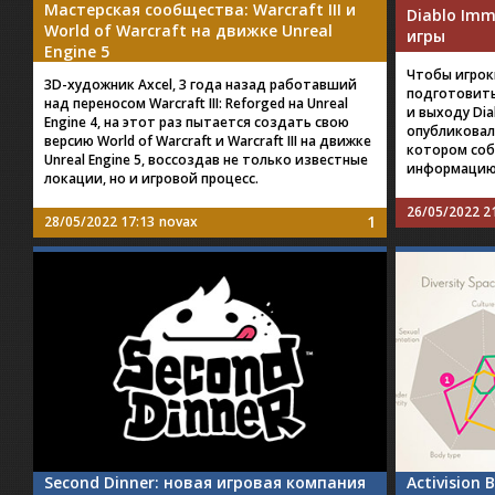
Мастерская сообщества: Warcraft III и
Diablo Imm
World of Warcraft на движке Unreal
игры
Engine 5
Чтобы игрок
3D-художник Axcel, 3 года назад работавший
подготовить
над переносом Warcraft III: Reforged на Unreal
и выходу Dia
Engine 4, на этот раз пытается создать свою
опубликовал
версию World of Warcraft и Warcraft III на движке
котором соб
Unreal Engine 5, воссоздав не только известные
информацию
локации, но и игровой процесс.
26/05/2022 2
1
28/05/2022 17:13
novax
Second Dinner: новая игровая компания
Activision