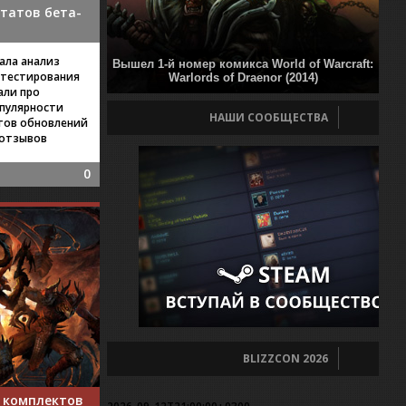
ьтатов бета-
ала анализ
Вышел 1-й номер комикса World of Warcraft:
-тестирования
Warlords of Draenor (2014)
али про
пулярности
НАШИ СООБЩЕСТВА
атов обновлений
 отзывов
0
BLIZZCON 2026
н комплектов