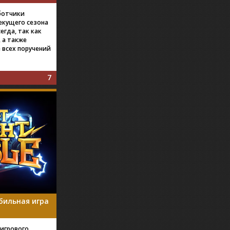
аботчики
екущего сезона
егда, так как
 а также
 всех поручений
7
бильная игра
игрового