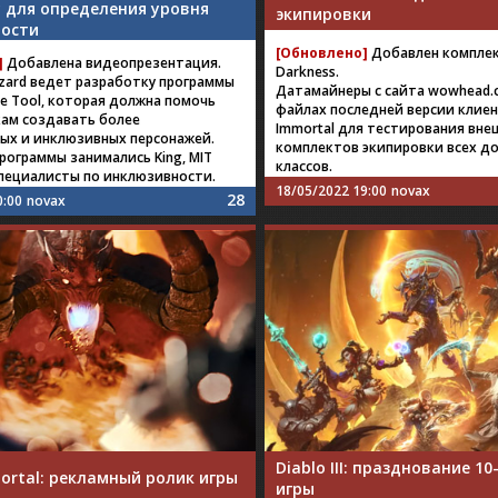
 для определения уровня
экипировки
ости
[Обновлено]
Добавлен комплек
]
Добавлена видеопрезентация.
Darkness.
lizzard ведет разработку программы
Датамайнеры с сайта wowhead.
ace Tool, которая должна помочь
файлах последней версии клиен
ам создавать более
Immortal для тестирования вне
ых и инклюзивных персонажей.
комплектов экипировки всех д
рограммы занимались King, MIT
классов.
специалисты по инклюзивности.
18/05/2022 19:00
novax
28
0:00
novax
Diablo III: празднование 1
ortal: рекламный ролик игры
игры