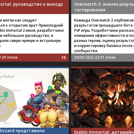
ortal: руководство к выходу
Overwatch 2: анализ резул
тестирования
и могли как следует
Команда Overwatch 2 опубликов
ся к открытию врат Преисподней
результатов прошедшего бета
blo Immortal 2 июня, разработчики
PvP игры. Разработчики рассказ
и небольшое руководство, в
измерение эффективности и по
рали самую нужную и актуальную
разных героев, оценку результ
.
и корректировку баланса после
сообщества.
16
1:29
novax
24/05/2022 22:41
novax
 Blizzard представила
Diablo Immortal: датамай