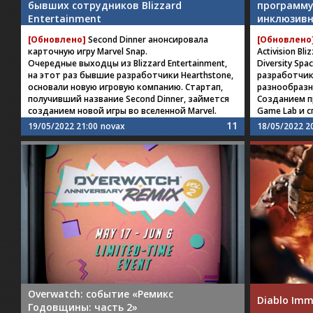
бывших сотрудников Blizzard
программу
Entertainment
инклюзивн
[Обновлено]
Second Dinner анонсировала
[Обновлено
карточную игру Marvel Snap.
Activision B
Очередные выходцы из Blizzard Entertainment,
Diversity Sp
на этот раз бывшие разработчики Hearthstone,
разработчик
основали новую игровую компанию. Стартап,
разнообразн
получивший название Second Dinner, займется
Созданием п
созданием новой игры во вселенной Marvel.
Game Lab и 
11
19/05/2022 21:00
novax
18/05/2022 2
Overwatch: событие «Ремикс
Diablo Imm
Годовщины: часть 2»