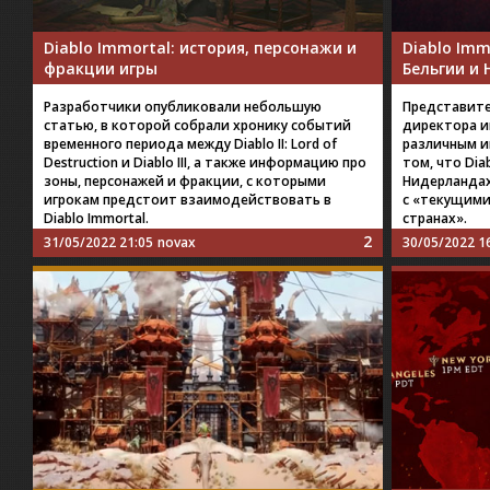
Diablo Immortal: история, персонажи и
Diablo Imm
фракции игры
Бельгии и
Разработчики опубликовали небольшую
Представител
статью, в которой собрали хронику событий
директора и
временного периода между Diablo II: Lord of
различным 
Destruction и Diablo III, а также информацию про
том, что Dia
зоны, персонажей и фракции, с которыми
Нидерландах
игрокам предстоит взаимодействовать в
с «текущими
Diablo Immortal.
странах».
2
31/05/2022 21:05
novax
30/05/2022 1