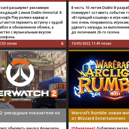
izzard расширяет рекламную
В честь 10-летия Diablo III разр
ходящей 2 июня Diablo Immortal. В
планируют оставить событие т
oogle Play ролике варвар и
«Вторящий кошмар» в игре навс
ытаются пережить встречу с ордой
оно очень понравилось игрокам,
абло в обновленном облике, а
удвоить награды за выполнение
мство с музыкальным вкусом
до окончания 26-го сезона.
елефона.
6
2:53
novax
13/05/2022 11:49
novax
2: рекордные показатели на
Warcraft Rumble: новая мо
от Blizzard Entertainment
 смог обновить рекорд франшизы
[Обновлено]
Добавлено видео 