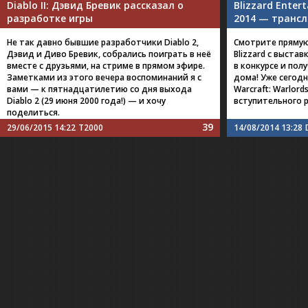
Diablo II: Дэвид Бревик рассказал о
Blizzard Ente
разработке игры
2014 — трансл
Не так давно бывшие разработчики Diablo 2,
Смотрите пряму
Дэвид и Диво Бревик, собрались поиграть в неё
Blizzard с выста
вместе с друзьями, на стриме в прямом эфире.
в конкурсе и пол
Заметками из этого вечера воспоминаний я с
дома! Уже сегодн
вами — к пятнадцатилетию со дня выхода
Warcraft: Warlord
Diablo 2 (29 июня 2000 года!) — и хочу
вступительного р
поделиться.
39
29/06/2015 14:22
T2000
14/08/2014 13:28