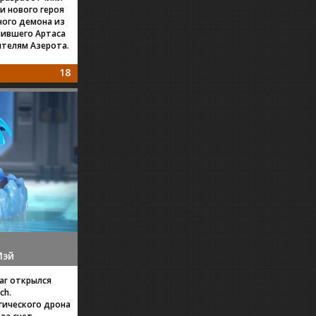
ли нового героя
ного демона из
лившего Артаса
ителям Азерота.
18
Мэй
ear открылся
ch.
ического дрона