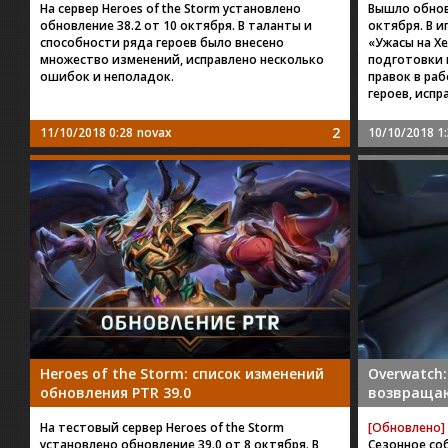
На сервер Heroes of the Storm установлено
Вышло обновл
обновление 38.2 от 10 октября. В таланты и
октября. В 
способности ряда героев было внесено
«Ужасы на Х
множество изменений, исправлено несколько
подготовки 
ошибок и неполадок.
правок в ра
героев, испр
2
11/10/2018 0:28
novax
10/10/2018 1
Heroes of the Storm: список изменений
Overwatch
обновления PTR 39.0
возвращаю
На тестовый сервер Heroes of the Storm
[Обновлено]
установлено обновление 39.0 от 8 октября. В
Сезонное со