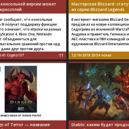
: в консольной версии может
Мастерская Blizzard: стат
 кроссплей
из серии Blizzard Legends
ider сообщает, что консольные
В интернет-магазине Blizzard G
o III получат поддержку функции
предзаказ на новую коллекцио
то означает, что игроки на разных
Седогрива из вселенной Warcraf
yStation 4, Xbox One, Nintendo
Андуина и правитель Гилнеаса 
гут объединяться для
АБС-пластика и ПВХ командой с
вательских сражений против орд
художников Blizzard Entertainme
 даже друг против друга.
11
3:41
Crypto137
12/10/2018 20:54
novax
ign of Terror — название
Diablo: каким будет прод