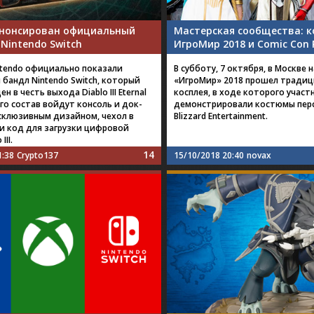
: анонсирован официальный
Мастерская сообщества: к
Nintendo Switch
ИгроМир 2018 и Comic Con 
intendo официально показали
В субботу, 7 октября, в Москве 
бандл Nintendo Switch, который
«ИгроМир» 2018 прошел традиц
 в честь выхода Diablo III Eternal
косплея, в ходе которого участ
 его состав войдут консоль и док-
демонстрировали костюмы перс
ксклюзивным дизайном, чехол в
Blizzard Entertainment.
 и код для загрузки цифровой
III.
14
1:38
Crypto137
15/10/2018 20:40
novax