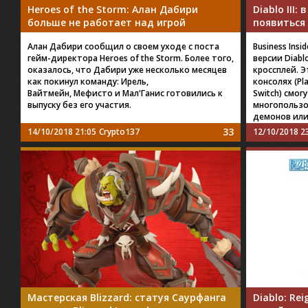
Heroes of the Storm: Алан Дабири
Diablo III
больше не работает над игрой
появиться
Алан Дабири сообщил о своем уходе с поста
Business Ins
гейм-директора Heroes of the Storm. Более того,
версии Diabl
оказалось, что Дабири уже несколько месяцев
кроссплей. Э
как покинул команду: Ирель,
консолях (Pla
Вайтмейн, Мефисто и Мал'Ганис готовились к
Switch) смо
выпуску без его участия.
многопользо
демонов или
33
14/10/2018 21:05
Crypto137
12/10/2018 2
Мастерская Blizzard: статуя Саурфанга
Diablo: Re