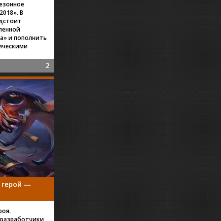
сезонное
2018». В
едстоит
ленной
а» и пополнить
ическими
2
й герой —
роя.
 разработчики