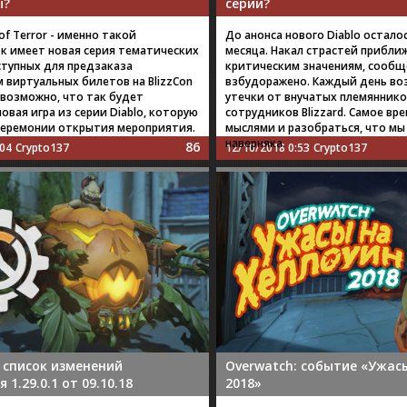
ы?
серии?
 of Terror - именно такой
До анонса нового Diablo остало
к имеет новая серия тематических
месяца. Накал страстей прибли
ступных для предзаказа
критическим значениям, сообщ
 виртуальных билетов на BlizzCon
взбудоражено. Каждый день во
 возможно, что так будет
утечки от внучатых племяннико
овая игра из серии Diablo, которую
сотрудников Blizzard. Самое вре
церемонии открытия мероприятия.
мыслями и разобраться, что мы
наверняка.
86
:04
Crypto137
12/10/2018 0:53
Crypto137
 список изменений
Overwatch: событие «Ужас
 1.29.0.1 от 09.10.18
2018»