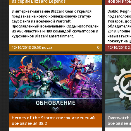
из серии Blizzard Legends
новой игр
В интернет-магазине Blizzard Gear открылся
Diablo: Reign
предзаказ на новую коллекционную статую
подзаголово
Саурфанга из вселенной Warcraft.
товаров, до
Прославленный военачальник Орды изготовлен
обладателям
из АБС-пластика и ПВХ командой скульпторов и
2018. Вполне
художников Blizzard Entertainment.
называться н
покажут на 
0
12/10/2018 20:53
novax
12/10/2018 2
Heroes of the Storm: список изменений
Overwatch:
обновления 38.2
обновления