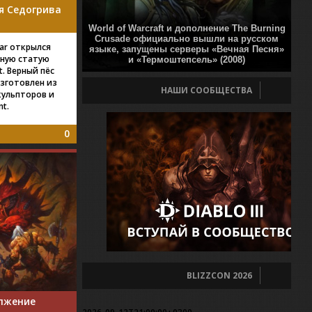
уя Седогрива
World of Warcraft и дополнение The Burning
Crusade официально вышли на русском
ear открылся
языке, запущены серверы «Вечная Песня»
нную статую
и «Термоштепсель» (2008)
t. Верный пёс
изготовлен из
НАШИ СООБЩЕСТВА
кульпторов и
nt.
0
BLIZZCON 2026
олжение