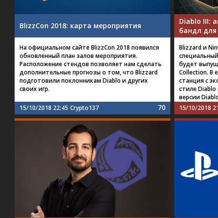
Diablo III
BlizzCon 2018: карта мероприятия
бандл для 
На официальном сайте BlizzCon 2018 появился
Blizzard и N
обновленный план залов мероприятия.
специальный 
Расположение стендов позволяет нам сделать
будет выпущен
дополнительные прогнозы о том, что Blizzard
Collection. В
подготовили поклонникам Diablo и других
станция с э
своих игр.
стиле Diablo
версии Diablo 
70
15/10/2018 22:45
Crypto137
15/10/2018 2