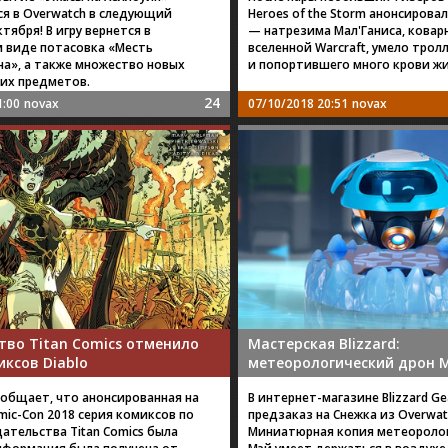
я в Overwatch в следующий
Heroes of the Storm анонсирова
ктября! В игру вернется в
— натрезима Мал'Ганиса, ковар
 виде потасовка «Месть
вселенной Warcraft, умело трол
а», а также множество новых
и попортившего много крови ж
их предметов.
24
1:00
novax
07/10/2018 20:51
novax
тво Titan Comics отменило
Мастерская Blizzard:
ксов Diablo
метеорологический дрон 
сообщает, что анонсированная на
В интернет-магазине Blizzard G
mic-Con 2018 серия комиксов по
предзаказ на Снежка из Overwat
дательства Titan Comics была
Миниатюрная копия метеоролог