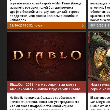
игре появился новый герой — Мал'Ганис (боец),
возвращаетс
изменена ротация полей боя для режима
вторник, 9 о
драфта без рейтинга, улучшен дизайн героев
обновленном
поддержки, исправлено несколько ошибок и
Крысенштейн
неполадок.
косметическ
5
09/10/2018 0:32
novax
08/10/2018 1
BlizzCon 2018: на мероприятии могут
Издательс
анонсировать новую игру серии Diablo
серию коми
На Reddit появилось большое сообщение от
Blizzplanet 
неизвестного пользователя, утверждающего,
San Diego Co
что он знает подробности новой игры во
Diablo от из