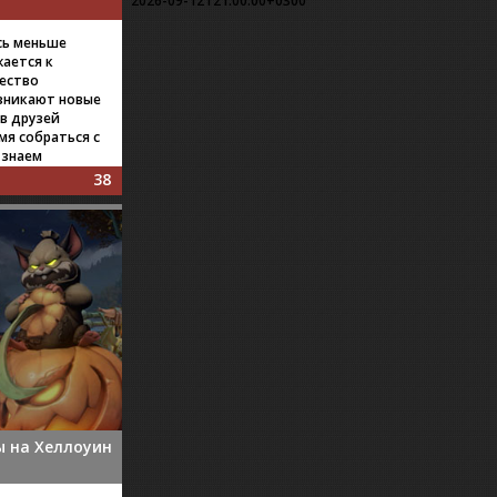
2026-09-12T21:00:00+0300
сь меньше
жается к
ество
зникают новые
в друзей
мя собраться с
 знаем
38
ы на Хеллоуин