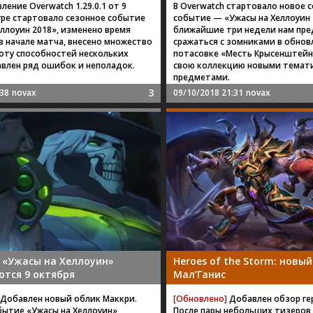
ение Overwatch 1.29.0.1 от 9
В Overwatch стартовало новое 
игре стартовало сезонное событие
событие — «Ужасы на Хеллоуин 
еллоуин 2018», изменено время
ближайшие три недели нам пр
в начале матча, внесено множество
сражаться с зомниками в обнов
боту способностей нескольких
потасовке «Месть Крысенштейн
авлен ряд ошибок и неполадок.
свою коллекцию новыми темат
предметами.
3
:38
novax
09/10/2018 21:31
novax
: «Ужасы на Хеллоуин»
Heroes of the Storm: новы
тся 9 октября
Мал’Ганис
Добавлен новый облик Маккри.
[Обновлено]
Добавлен обзор ге
бытие «Ужасы на Хеллоуин»
После пары небольших тизеров