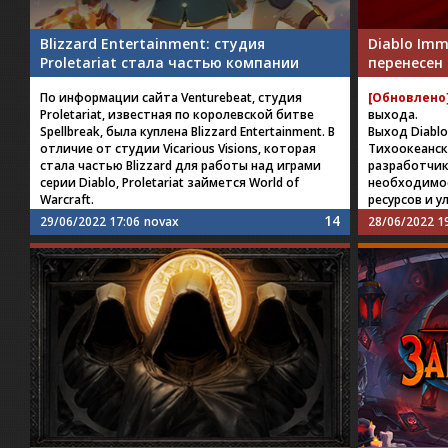
Blizzard Entertainment: студия
Diablo Imm
Proletariat стала частью компании
перенесен
По информации сайта Venturebeat, студия
[Обновлено
Proletariat, известная по королевской битве
выхода.
Spellbreak, была куплена Blizzard Entertainment. В
Выход Diablo
отличие от студии Vicarious Visions, которая
Тихоокеанск
стала частью Blizzard для работы над играми
разработчико
серии Diablo, Proletariat займется World of
необходимос
Warcraft.
ресурсов и 
14
29/06/2022 17:06
novax
28/06/2022 1