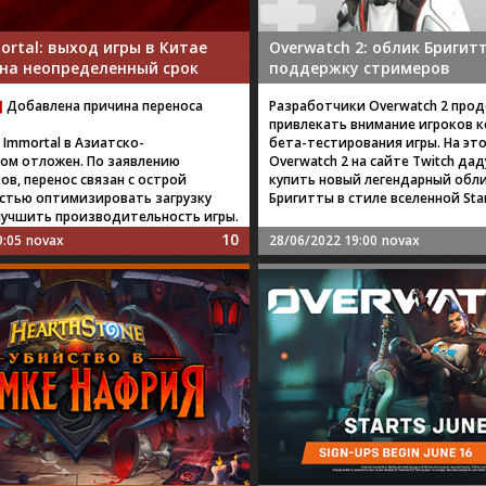
ortal: выход игры в Китае
Overwatch 2: облик Бригит
 на неопределенный срок
поддержку стримеров
]
Добавлена причина переноса
Разработчики Overwatch 2 про
привлекать внимание игроков к
 Immortal в Азиатско-
бета-тестирования игры. На эт
ом отложен. По заявлению
Overwatch 2 на сайте Twitch да
в, перенос связан с острой
купить новый легендарный обл
тью оптимизировать загрузку
Бригитты в стиле вселенной Star
улучшить производительность игры.
10
9:05
novax
28/06/2022 19:00
novax