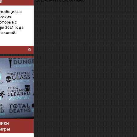
2026-09-12T21:00:00+0300
й
t сообщила в
ысоких
которые с
ря 2021 года
в копий.
6
чики
игры