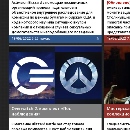
Activision Blizzard с помощью независимых
[Обновлено
организаций провела тщательное и
ежекварталь
объективное внутреннее расследование для
монетизация
Комиссии по ценным бумагам и биржам США, в
Столкнувшис
ходе которого изучила ситуацию внутри
Immortal ча
компании в отношении случаев сексуальных
опасаясь при
домогательств и неподобающего поведения.
Представите
ситуацию.
5
19/06/2022 5:25
novax
18/06/2022 7
Overwatch 2: комплект «Пост
Мастерска
наблюдения»
коллекцио
В магазине Blizzard Battle.net стартовала
Специалисты
продажа комплекта «Пост наблюдения» для
занимающие