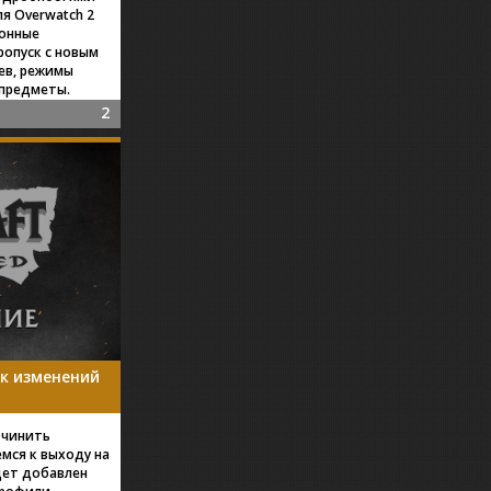
я Overwatch 2
зонные
ропуск с новым
ев, режимы
 предметы.
2
сок изменений
очинить
щемся к выходу на
удет добавлен