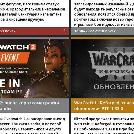
ых фигурок, изготовили статую
запланированных изменений. Дл
ablo 4. Прародительница нефалемов
будут выходить регулярные се
оздателей Санктуария напечатана
обновления, появится боевой п
ере и окрашена вручную.
контентом, включая новых геро
игры, поля боя и декоративные
1
:59
novax
16/06/2022 21:18
novax
 2: анонс короткометражки
WarCraft III Reforged: спи
ander
обновления PTR 1.33.0
и Overwatch 2 анонсировали выход
Blizzard продолжает попытки п
ажки The Wastelander, в которой
WarCraft III: Reforged. В готовя
 Королеву Стервятников и других
PTR обновлении 1.33.0 в игру б