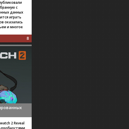
опубликовали
обранную с
енных данных
вится играть
ов оказалась
ьем и многое
8
нированных
atch 2 Reveal
подробностями