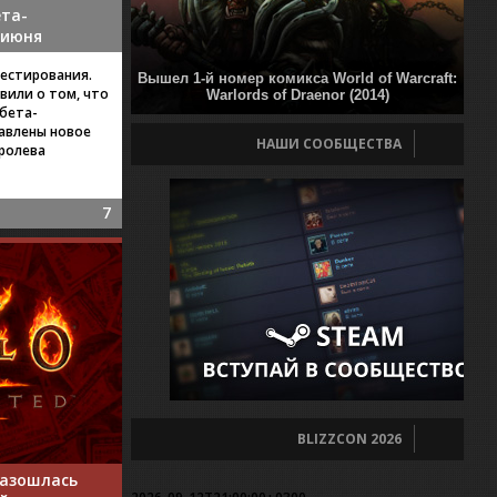
ета-
 июня
естирования.
Вышел 1-й номер комикса World of Warcraft:
вили о том, что
Warlords of Draenor (2014)
 бета-
бавлены новое
НАШИ СООБЩЕСТВА
оролева
7
BLIZZCON 2026
 разошлась