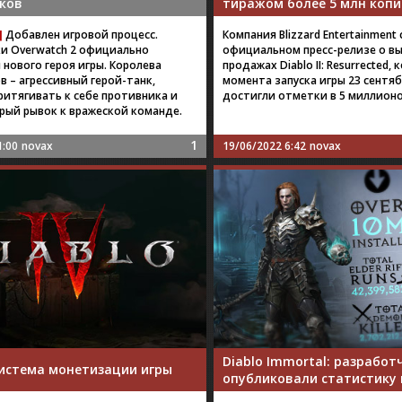
ков
тиражом более 5 млн копи
]
Добавлен игровой процесс.
Компания Blizzard Entertainmen
и Overwatch 2 официально
официальном пресс-релизе о в
нового героя игры. Королева
продажах Diablo II: Resurrected, 
 – агрессивный герой-танк,
момента запуска игры 23 сентяб
ритягивать к себе противника и
достигли отметки в 5 миллионо
рый рывок к вражеской команде.
1
1:00
novax
19/06/2022 6:42
novax
Diablo Immortal: разработ
 система монетизации игры
опубликовали статистику 