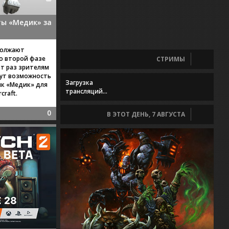
ты «Медик» за
должают
о второй фазе
СТРИМЫ
от раз зрителям
дут возможность
Загрузка
ик «Медик» для
трансляций...
craft.
0
В ЭТОТ ДЕНЬ, 7 АВГУСТА