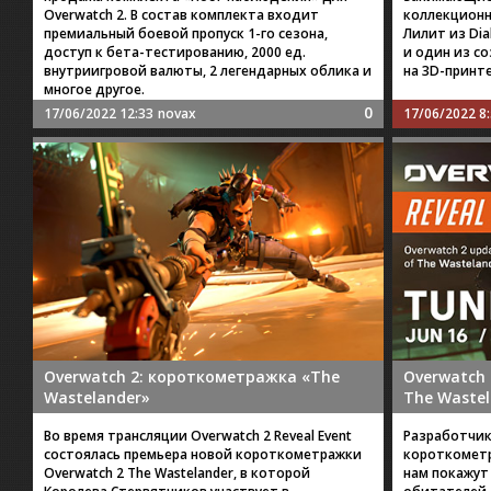
Overwatch 2. В состав комплекта входит
коллекционн
премиальный боевой пропуск 1-го сезона,
Лилит из Di
доступ к бета-тестированию, 2000 ед.
и один из с
внутриигровой валюты, 2 легендарных облика и
на 3D-принт
многое другое.
0
17/06/2022 12:33
novax
17/06/2022 8
Overwatch 2: короткометражка «The
Overwatch
Wastelander»
The Wastel
Во время трансляции Overwatch 2 Reveal Event
Разработчик
состоялась премьера новой короткометражки
короткометр
Overwatch 2 The Wastelander, в которой
нам покажут