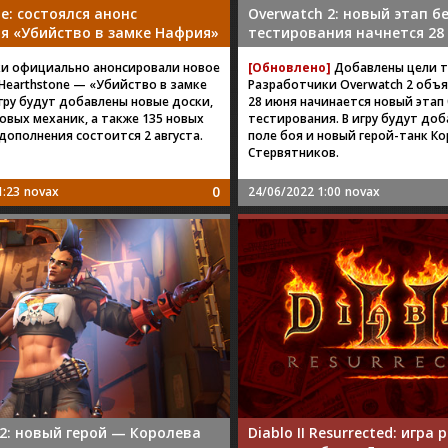
e: состоялся анонс
Overwatch 2: новый этап б
я «Убийство в замке Нафрия»
тестирования начнется 28
и официально анонсировали новое
[Обновлено]
Добавлены цели т
Hearthstone — «Убийство в замке
Разработчики Overwatch 2 объя
гру будут добавлены новые доски,
28 июня начинается новый этап
овых механик, а также 135 новых
тестирования. В игру будут до
дополнения состоится 2 августа.
поле боя и новый герой-танк К
Стервятников.
0
1:23
novax
24/06/2022 1:00
novax
 2: новый герой — Королева
Diablo II Resurrected: игра