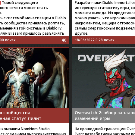
]
Темой следующего
Разработчики Diablo Immortal 
ного отчета может стать
интересную статистику игры, с
.
момента выхода. Из представл
ь с системой монетизации в Diablo
можно узнать, что игрокам нра
сть сообщества принялась роптать,
некромантом, Пещера отголоск
менения этой системы в Diablo IV.
самым смертоносным подземел
лям Blizzard пришлось разъяснять
другое.
40
:00
novax
18/06/2022 0:28
novax
я сообщества:
Overwatch 2: обзор запла
нная статуя Лилит
изменений игры
 компании NomNom Studio,
На прошедшей трансляции Overw
ся созданием высококачественных
Event разработчики раскрыли 