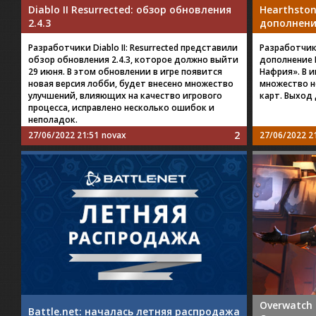
Diablo II Resurrected: обзор обновления
Hearthston
2.4.3
дополнени
Разработчики Diablo II: Resurrected представили
Разработчик
обзор обновления 2.4.3, которое должно выйти
дополнение 
29 июня. В этом обновлении в игре появится
Нафрия». В и
новая версия лобби, будет внесено множество
множество н
улучшений, влияющих на качество игрового
карт. Выход 
процесса, исправлено несколько ошибок и
неполадок.
2
27/06/2022 21:51
novax
27/06/2022 2
Overwatch
Battle.net: началась летняя распродажа