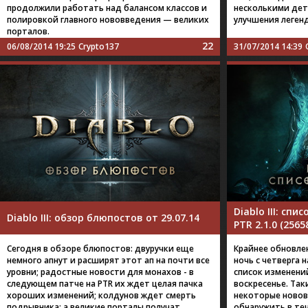
продолжили работать над балансом классов и
несколькими дет
полировкой главного нововведения — великих
улучшения легенд
порталов.
22
06/08/2014 19:25
Crypto137
31/07/2014 14:39
Diablo III: сп
Diablo III: обзор блюпостов от 29.07.14
PTR 2.1.0 (2565
Сегодня в обзоре блюпостов: двуручки еще
Крайнее обновлен
немного апнут и расширят этот ап на почти все
ночь с четверга 
уровни; радостные новости для монахов - в
список изменени
следующем патче на PTR их ждет целая пачка
воскресенье. Так
хороших изменений; колдунов ждет смерть
некоторые новов
подрывника; а великие порталы получат
обнаружить в те