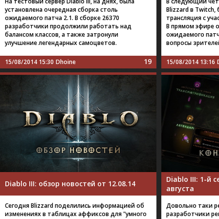
На тестовый сервер Diablo III, на днях, была
В следующий четв
установлена очередная сборка столь
Blizzard в Twitch
ожидаемого патча 2.1. В сборке 26370
трансляция с учас
разработчики продолжили работать над
В прямом эфире 
балансом классов, а также затронули
ожидаемого патча
улучшение легендарных самоцветов.
вопросы зрителе
19
15/08/2014 15:30
Dhoine
15/08/2014 13:16
Diablo III: 1-й
Diablo III: обзор новостей от 12.08.14
августа
Сегодня Blizzard поделились информацией об
Довольно таки р
изменениях в таблицах аффиксов для "умного
разработчики р