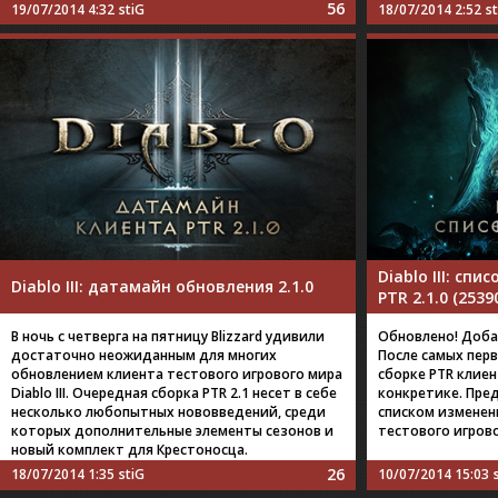
56
19/07/2014 4:32
stiG
18/07/2014 2:52
s
Diablo III: сп
Diablo III: датамайн обновления 2.1.0
PTR 2.1.0 (2539
В ночь с четверга на пятницу Blizzard удивили
Обновлено! Доба
достаточно неожиданным для многих
После самых пер
обновлением клиента тестового игрового мира
сборке PTR клиен
Diablo III. Очередная сборка PTR 2.1 несет в себе
конкретике. Пре
несколько любопытных нововведений, среди
списком изменен
которых дополнительные элементы сезонов и
тестового игрово
новый комплект для Крестоносца.
26
18/07/2014 1:35
stiG
10/07/2014 15:03