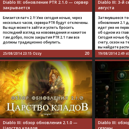
Diablo III: обновление PTR 2.1.0 — сервер
Diablo III: 3-й
закрывается
августа
Близится патч 2.1! Уже сегодня ночью, через
Затянувшееся те
несколько часов, сервера PTR будут отключены.
обновления 2.1 для
Вы еще можете зайти и успеть бросить
идет уже не перв
последний взгляд на нововведения и нажитое
об одном из гла
там добро, после закрытия PTR 2.1 там все
Сегодня ночью б
должны традиционно обнулить.
счету, сезон на 
вы найдете расп
20
25/08/2014 23:15
Ozzy
19/08/2014 2:49
s
Diablo III: обзор обновления 2.1.0 —
Diablo III: обз
Царство кладов
сезоны