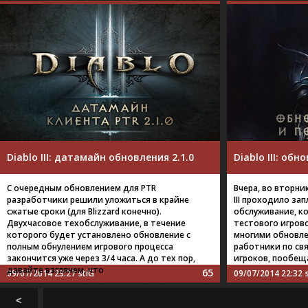
Diablo III: датамайн обновления 2.1.0
Diablo III: обн
С очередным обновлением для PTR
Вчера, во вторник
разработчики решили уложиться в крайне
III проходило за
сжатые сроки (для Blizzard конечно).
обслуживание, ко
Двухчасовое техобслуживание, в течение
тестового игров
которого будет установлено обновление с
многими обновле
полным обнулением игрового процесса
работники по св
закончится уже через 3/4 часа. А до тех пор,
игроков, пообещ
давайте взглянем, что
65
09/07/2014 23:27
stiG
09/07/2014 22:32
<