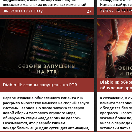
несколько маленьких позитивных изменений
Ниже вы найдете
изменений, кото
27
30/07/2014 13:21
Ozzy
21/07/2014 1:29
s
Diablo III: обн
Diablo III: сезоны запущены на PTR
обнуление про
Первое изучение обновленного клиента PTR
К сожалению, в 
раскрыло множество намеков на скорый запуск
клиента тестовог
системы Сезонов. Но после запуска серверов
обходится без п
новой сборки тестового игрового мира,
прогресса. В со
обнаружить следы «ладдеров» не удалось.
указана более п
Оказывается, что разработчикам
числе о периоде
понадобились еще одни сутки для активации,
установки патча.