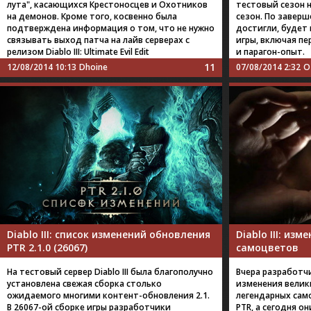
лута", касающихся Крестоносцев и Охотников
тестовый сезон н
на демонов. Кроме того, косвенно была
сезон. По заверш
подтверждена информация о том, что не нужно
достигли, будет
связывать выход патча на лайв серверах с
игры, включая п
релизом Diablo III: Ultimate Evil Edit
и парагон-опыт.
11
12/08/2014 10:13
Dhoine
07/08/2014 2:32
O
Diablo III: список изменений обновления
Diablo III: из
PTR 2.1.0 (26067)
самоцветов
На тестовый сервер Diablo III была благополучно
Вчера разработч
установлена свежая сборка столько
изменения велик
ожидаемого многими контент-обновления 2.1.
легендарных сам
В 26067-ой сборке игры разработчики
PTR, а сегодня о