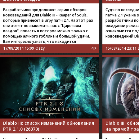
Разработчики продолжают серию обзоров
Судя по последн
нововведений для Diablo III - Reaper of Souls,
патча 2.1 уже не
которые привнесет в игру патч 2.1. На этот раз
разработчики по
они хотят познакомить нас с "Царством
ожидании релиза
кладов", попасть в которое можно только с
ознакомится с о
помощью алчного гоблина и большой удачи.
нововведений Diab
Вам интересно узнать, что находится
47
17/08/2014 15:09
Ozzy
15/08/2014 23:11
Diablo III: список изменений обновления
Diablo III: об
PTR 2.1.0 (26370)
на прямой тр